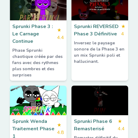
Sprunki Phase 3 :
Sprunki REVERSED
★
★
Le Carnage
Phase 3 Définitive
4
4.4
Continue
Inversez le paysage
sonore de la Phase 3 en
Phase Sprunki
un mix Sprunki poli et
chaotique créée par des
hallucinant.
fans avec des rythmes
plus sombres et des
surprises
Sprunk Wenda
Sprunki Phase 6
★
★
Traitement Phase
Remasterisé
4.4
4.8
1
Remaster définitif du