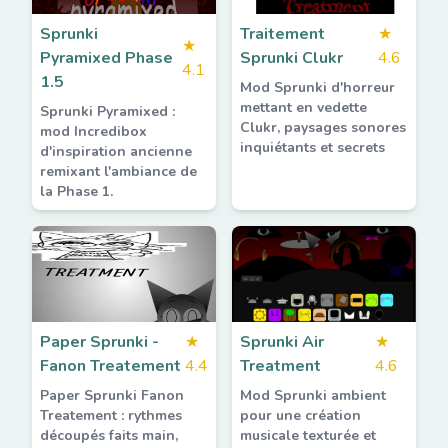
Sprunki
Traitement
★
★
Pyramixed Phase
Sprunki Clukr
4.6
4.1
1.5
Mod Sprunki d'horreur
mettant en vedette
Sprunki Pyramixed :
Clukr, paysages sonores
mod Incredibox
inquiétants et secrets
d'inspiration ancienne
remixant l'ambiance de
la Phase 1.
Paper Sprunki -
★
Sprunki Air
★
Fanon Treatement
4.4
Treatment
4.6
Paper Sprunki Fanon
Mod Sprunki ambient
Treatement : rythmes
pour une création
découpés faits main,
musicale texturée et