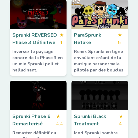
Sprunki REVERSED
★
ParaSprunki
★
Phase 3 Définitive
4
Retake
5
Inversez le paysage
Remix Sprunki en ligne
sonore de la Phase 3 en
envoûtant créant de la
un mix Sprunki poli et
musique paranormale
hallucinant.
pilotée par des boucles
Sprunki Phase 6
★
Sprunki Black
★
Remasterisé
4.4
Treatment
4
Remaster définitif du
Mod Sprunki sombre