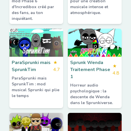
mod Phase 6
pour une création
d'Incredibox créé par
musicale intense et
des fans, au ton
atmosphérique.
inquiétant.
ParaSprunki mais
★
Sprunk Wenda
★
SprunkTim
4.7
Traitement Phase
4.8
1
ParaSprunki mais
SprunkTim : mod
Horreur audio
musical Sprunki qui plie
psychologique : la
le temps
descente de Wenda
dans le Sprunkiverse.