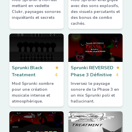
mettant en vedette
avec des sons explosifs,
Clukr, paysages sonores
des visuels percutants et
inquiétants et secrets
des bonus de combo
cachés.
Sprunki Black
★
Sprunki REVERSED
★
Treatment
4
Phase 3 Définitive
4
Mod Sprunki sombre
Inversez le paysage
pour une création
sonore de la Phase 3 en
musicale intense et
un mix Sprunki poli et
atmosphérique.
hallucinant.