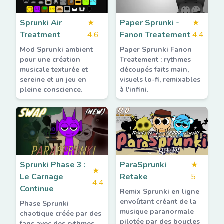
Sprunki Air
★
Paper Sprunki -
★
Treatment
4.6
Fanon Treatement
4.4
Mod Sprunki ambient
Paper Sprunki Fanon
pour une création
Treatement : rythmes
musicale texturée et
découpés faits main,
sereine et un jeu en
visuels lo-fi, remixables
pleine conscience.
à l'infini.
Sprunki Phase 3 :
ParaSprunki
★
★
Le Carnage
Retake
5
4.4
Continue
Remix Sprunki en ligne
envoûtant créant de la
Phase Sprunki
musique paranormale
chaotique créée par des
pilotée par des boucles
fans avec des rythmes