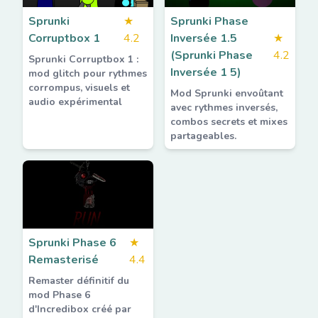
Sprunki
★
Sprunki Phase
Corruptbox 1
4.2
Inversée 1.5
★
(Sprunki Phase
4.2
Sprunki Corruptbox 1 :
Inversée 1 5)
mod glitch pour rythmes
corrompus, visuels et
Mod Sprunki envoûtant
audio expérimental
avec rythmes inversés,
combos secrets et mixes
partageables.
Sprunki Phase 6
★
Remasterisé
4.4
Remaster définitif du
mod Phase 6
d'Incredibox créé par