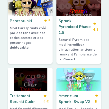
Parasprunki
★
5
Sprunki
★
Pyramixed Phase
Mod Parasprunki créé
4.1
1.5
par des fans avec des
codes secrets et des
Sprunki Pyramixed :
personnages
mod Incredibox
déblocable
d'inspiration ancienne
remixant l'ambiance de
la Phase 1.
Traitement
★
Americium –
★
Sprunki Clukr
4.6
Sprunki Swap V2
5
Mod Sprunki d'horreur
Mod Sprunki énergique