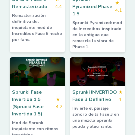
★
Remasterizado
4.4
Pyramixed Phase
4.1
1.5
Remasterización
definitiva del
Sprunki Pyramixed: mod
inquietante mod de
de Incredibox inspirado
Incredibox Fase 6 hecho
en lo antiguo que
por fans.
remezcla la vibra de
Phase 1.
Sprunki Fase
Sprunki INVERTIDO
★
Invertida 1.5
★
Fase 3 Definitivo
4
(Sprunki Fase
4.2
Invierte el paisaje
Invertida 1 5)
sonoro de la Fase 3 en
una mezcla Sprunki
Mod de Sprunki
pulida y alucinante.
inquietante con ritmos
invertidos,