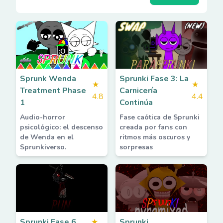
Sprunk Wenda
Sprunki Fase 3: La
★
★
Treatment Phase
Carnicería
4.8
4.4
1
Continúa
Audio-horror
Fase caótica de Sprunki
psicológico: el descenso
creada por fans con
de Wenda en el
ritmos más oscuros y
Sprunkiverso.
sorpresas
Sprunki Fase 6
★
Sprunki