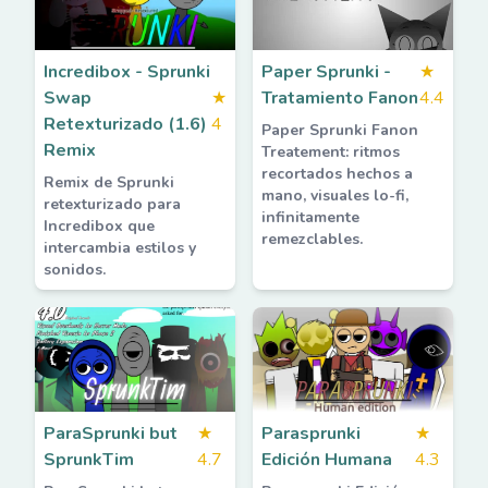
Incredibox - Sprunki
Paper Sprunki -
★
Swap
★
Tratamiento Fanon
4.4
Retexturizado (1.6)
4
Paper Sprunki Fanon
Remix
Treatement: ritmos
recortados hechos a
Remix de Sprunki
mano, visuales lo-fi,
retexturizado para
infinitamente
Incredibox que
remezclables.
intercambia estilos y
sonidos.
ParaSprunki but
★
Parasprunki
★
SprunkTim
4.7
Edición Humana
4.3