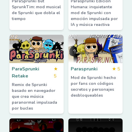
ParaSprunki but
Parasprunki Edición
SprunkTim: mod musical
Humana: inquietante
de Sprunki que dobla el
mod de Sprunki con
tiempo
emoción impulsada por
IA y música reactiva
ParaSprunki
★
Parasprunki
★
5
Retake
5
Mod de Sprunki hecho
por fans con códigos
Remix de Sprunki
secretos y personajes
basado en navegador
desbloqueables
que crea música
paranormal impulsada
por bucles