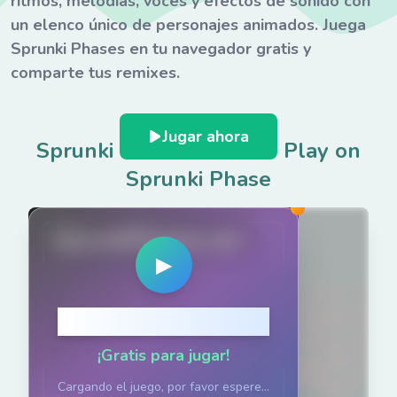
ritmos, melodías, voces y efectos de sonido con
un elenco único de personajes animados. Juega
Sprunki Phases en tu navegador gratis y
comparte tus remixes.
Jugar ahora
Sprunki Retake Fase 4
-
Play on
Sprunki Phase
SprunkiPhases.net
▶
Haz clic para jugar
¡Gratis para jugar!
Cargando el juego, por favor espere...