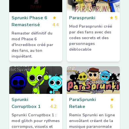
Sprunki Phase 6
★
Parasprunki
★
5
Remasterisé
4.4
Mod Parasprunki créé
par des fans avec des
Remaster définitif du
codes secrets et des
mod Phase 6
personnages
d'Incredibox créé par
déblocable
des fans, au ton
inquiétant.
Sprunki
★
ParaSprunki
★
Corruptbox 1
4.2
Retake
5
Sprunki Corruptbox 1 :
Remix Sprunki en ligne
mod glitch pour rythmes
envoûtant créant de la
corrompus, visuels et
musique paranormale