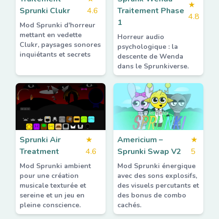
★
Sprunki Clukr
4.6
Traitement Phase
4.8
1
Mod Sprunki d'horreur
mettant en vedette
Horreur audio
Clukr, paysages sonores
psychologique : la
inquiétants et secrets
descente de Wenda
dans le Sprunkiverse.
Sprunki Air
★
Americium –
★
Treatment
4.6
Sprunki Swap V2
5
Mod Sprunki ambient
Mod Sprunki énergique
pour une création
avec des sons explosifs,
musicale texturée et
des visuels percutants et
sereine et un jeu en
des bonus de combo
pleine conscience.
cachés.