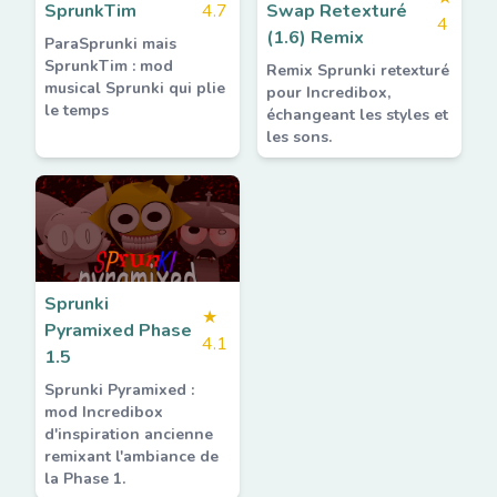
SprunkTim
4.7
Swap Retexturé
4
(1.6) Remix
ParaSprunki mais
SprunkTim : mod
Remix Sprunki retexturé
musical Sprunki qui plie
pour Incredibox,
le temps
échangeant les styles et
les sons.
Sprunki
★
Pyramixed Phase
4.1
1.5
Sprunki Pyramixed :
mod Incredibox
d'inspiration ancienne
remixant l'ambiance de
la Phase 1.