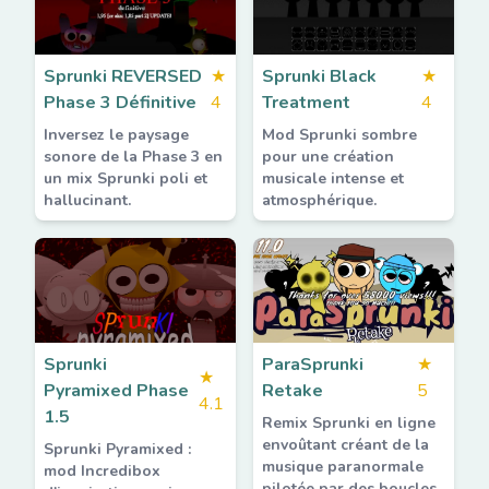
Sprunki REVERSED
★
Sprunki Black
★
Phase 3 Définitive
4
Treatment
4
Inversez le paysage
Mod Sprunki sombre
sonore de la Phase 3 en
pour une création
un mix Sprunki poli et
musicale intense et
hallucinant.
atmosphérique.
Sprunki
ParaSprunki
★
★
Pyramixed Phase
Retake
5
4.1
1.5
Remix Sprunki en ligne
envoûtant créant de la
Sprunki Pyramixed :
musique paranormale
mod Incredibox
pilotée par des boucles