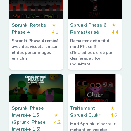
Sprunki Retake
★
Sprunki Phase 6
★
Phase 4
4.1
Remasterisé
4.4
Sprunki Phase 4 remixé
Remaster définitif du
avec des visuels, un son
mod Phase 6
et des personnages
d'Incredibox créé par
enrichis.
des fans, au ton
inquiétant.
Sprunki Phase
Traitement
★
Inversée 1.5
★
Sprunki Clukr
4.6
(Sprunki Phase
4.2
Mod Sprunki d'horreur
Inversée 1 5)
mettant en vedette