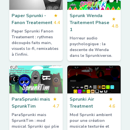
Paper Sprunki -
★
Sprunk Wenda
★
Fanon Treatement
4.4
Traitement Phase
4.8
1
Paper Sprunki Fanon
Treatement : rythmes
Horreur audio
découpés faits main,
psychologique : la
visuels lo-fi, remixables
descente de Wenda
à l'infini.
dans le Sprunkiverse.
ParaSprunki mais
★
Sprunki Air
★
SprunkTim
4.7
Treatment
4.6
ParaSprunki mais
Mod Sprunki ambient
SprunkTim : mod
pour une création
musical Sprunki qui plie
musicale texturée et