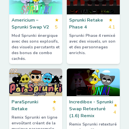
Americium –
★
Sprunki Retake
★
Sprunki Swap V2
5
Phase 4
4.1
Mod Sprunki énergique
Sprunki Phase 4 remixé
avec des sons explosifs,
avec des visuels, un son
des visuels percutants et
et des personnages
des bonus de combo
enrichis.
cachés.
ParaSprunki
★
Incredibox - Sprunki
★
Retake
5
Swap Retexturé
4
(1.6) Remix
Remix Sprunki en ligne
envoûtant créant de la
Remix Sprunki retexturé
musique paranormale