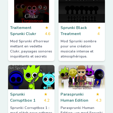
Traitement
★
Sprunki Black
★
Sprunki Clukr
4.6
Treatment
4
Mod Sprunki d'horreur
Mod Sprunki sombre
mettant en vedette
pour une création
Clukr, paysages sonores
musicale intense et
inquiétants et secrets
atmosphérique.
Sprunki
★
Parasprunki
★
Corruptbox 1
4.2
Human Edition
4.3
Sprunki Corruptbox 1 :
Parasprunki Human
mod glitch pour rythmes
Edition : un mod Sprunki