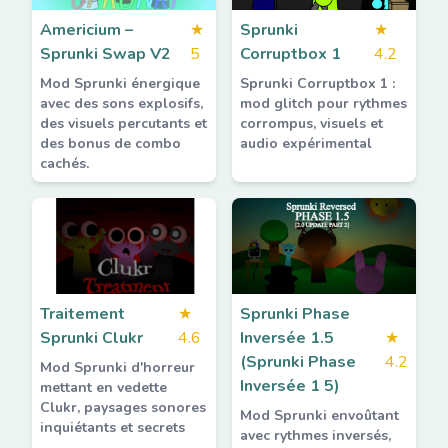
Americium –
★
Sprunki
★
Sprunki Swap V2
5
Corruptbox 1
4.2
Mod Sprunki énergique
Sprunki Corruptbox 1 :
avec des sons explosifs,
mod glitch pour rythmes
des visuels percutants et
corrompus, visuels et
des bonus de combo
audio expérimental
cachés.
Traitement
★
Sprunki Phase
Sprunki Clukr
4.6
Inversée 1.5
★
(Sprunki Phase
4.2
Mod Sprunki d'horreur
Inversée 1 5)
mettant en vedette
Clukr, paysages sonores
Mod Sprunki envoûtant
inquiétants et secrets
avec rythmes inversés,