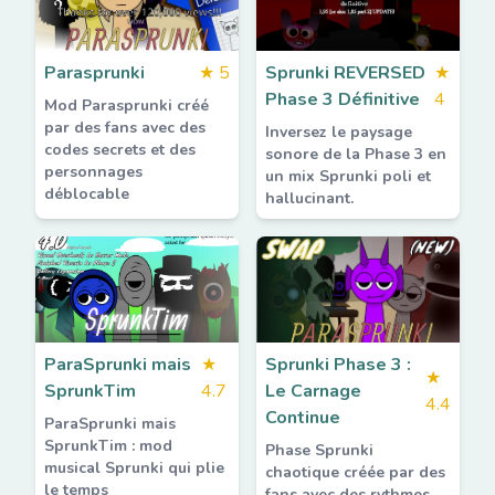
Parasprunki
★
5
Sprunki REVERSED
★
Phase 3 Définitive
4
Mod Parasprunki créé
par des fans avec des
Inversez le paysage
codes secrets et des
sonore de la Phase 3 en
personnages
un mix Sprunki poli et
déblocable
hallucinant.
ParaSprunki mais
★
Sprunki Phase 3 :
★
SprunkTim
4.7
Le Carnage
4.4
Continue
ParaSprunki mais
SprunkTim : mod
Phase Sprunki
musical Sprunki qui plie
chaotique créée par des
le temps
fans avec des rythmes