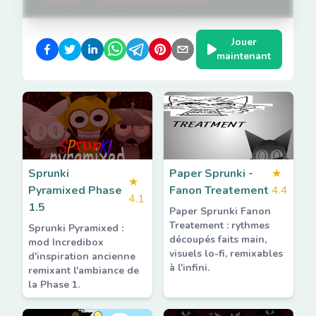
Jouer
maintenant
Sprunki
Paper Sprunki -
★
★
Pyramixed Phase
Fanon Treatement
4.4
4.1
1.5
Paper Sprunki Fanon
Treatement : rythmes
Sprunki Pyramixed :
découpés faits main,
mod Incredibox
visuels lo-fi, remixables
d'inspiration ancienne
à l'infini.
remixant l'ambiance de
la Phase 1.