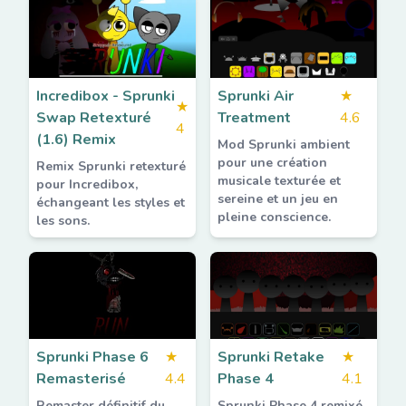
Incredibox - Sprunki
Sprunki Air
★
★
Swap Retexturé
Treatment
4.6
4
(1.6) Remix
Mod Sprunki ambient
pour une création
Remix Sprunki retexturé
musicale texturée et
pour Incredibox,
sereine et un jeu en
échangeant les styles et
pleine conscience.
les sons.
Sprunki Phase 6
★
Sprunki Retake
★
Remasterisé
4.4
Phase 4
4.1
Remaster définitif du
Sprunki Phase 4 remixé