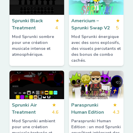
Sprunki Black
★
Americium –
★
Treatment
4
Sprunki Swap V2
5
Mod Sprunki sombre
Mod Sprunki énergique
pour une création
avec des sons explosifs,
musicale intense et
des visuels percutants et
atmosphérique.
des bonus de combo
cachés.
Sprunki Air
★
Parasprunki
★
Treatment
4.6
Human Edition
4.3
Mod Sprunki ambient
Parasprunki Human
pour une création
Edition : un mod Sprunki
musicale texturée et
envoûtant intégrant des