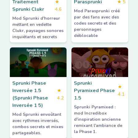
Traitement
★
Parasprunki
★
5
Sprunki Clukr
4.6
Mod Parasprunki créé
par des fans avec des
Mod Sprunki d'horreur
codes secrets et des
mettant en vedette
personnages
Clukr, paysages sonores
déblocable
inquiétants et secrets
Sprunki Phase
Sprunki
★
Inversée 1.5
★
Pyramixed Phase
4.1
(Sprunki Phase
4.2
1.5
Inversée 1 5)
Sprunki Pyramixed :
mod Incredibox
Mod Sprunki envoûtant
d'inspiration ancienne
avec rythmes inversés,
remixant l'ambiance de
combos secrets et mixes
la Phase 1.
partageables.