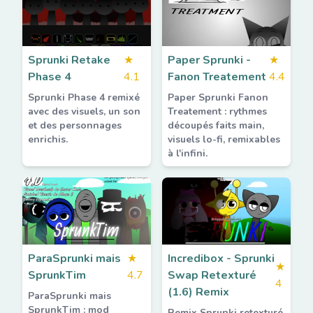
Sprunki Retake
★
Paper Sprunki -
★
Phase 4
4.1
Fanon Treatement
4.4
Sprunki Phase 4 remixé
Paper Sprunki Fanon
avec des visuels, un son
Treatement : rythmes
et des personnages
découpés faits main,
enrichis.
visuels lo-fi, remixables
à l'infini.
ParaSprunki mais
★
Incredibox - Sprunki
★
SprunkTim
4.7
Swap Retexturé
4
(1.6) Remix
ParaSprunki mais
SprunkTim : mod
Remix Sprunki retexturé