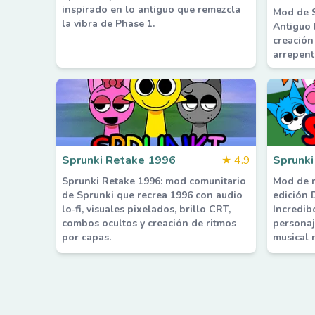
inspirado en lo antiguo que remezcla
Mod de S
la vibra de Phase 1.
Antiguo 
creación
arrepent
Sprunki Retake 1996
★
4.9
Sprunki
Sprunki Retake 1996: mod comunitario
Mod de r
de Sprunki que recrea 1996 con audio
edición 
lo‑fi, visuales pixelados, brillo CRT,
Incredib
combos ocultos y creación de ritmos
personaj
por capas.
musical m