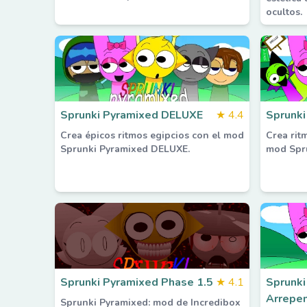
ocultos.
Sprunki Pyramixed DELUXE
★
4.4
Sprunk
Crea épicos ritmos egipcios con el mod
Crea rit
Sprunki Pyramixed DELUXE.
mod Spr
Sprunki Pyramixed Phase 1.5
★
4.1
Sprunki
Arrepen
Sprunki Pyramixed: mod de Incredibox