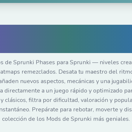
runki Phases en lí
 instantáneos en t
os de Sprunki Phases para Sprunki — niveles crea
eatmaps remezclados. Desata tu maestro del ritmo
añaden nuevos aspectos, mecánicas y una jugabili
tra directamente a un juego rápido y optimizado p
clásicos, filtra por dificultad, valoración y popu
instantáneo. Prepárate para rebotar, moverte y dis
colección de los Mods de Sprunki más geniales.