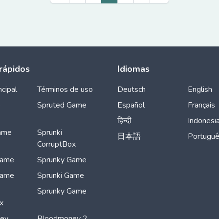
rápidos
Idiomas
ncipal
Términos de uso
Deutsch
English
e
Spruted Game
Español
Français
हिन्दी
Indonesi
ame
Sprunki
日本語
Portugu
CorruptBox
Game
Sprunky Game
Game
Sprunki Game
Sprunky Game
x
ey
Bloodmoney 2