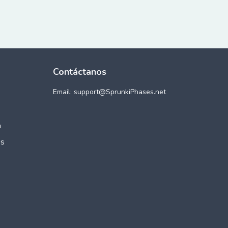
Contáctanos
Email: support@
SprunkiPhases.net
a
ês