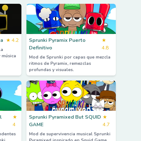
ia
★
4.2
Sprunki Pyramix Puerto
★
Definitivo
4.8
la
y música
Mod de Sprunki por capas que mezcla
ritmos de Pyramix, remezclas
profundas y visuales.
l
★
Sprunki Pyramixed But SQUID
★
4
GAME
4.7
ndentes
Mod de supervivencia musical Sprunki
nki
Pyramixed inspirado en Squid Game.