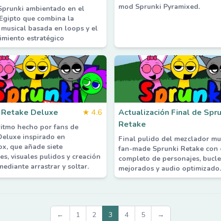
mod Sprunki Pyramixed.
prunki ambientado en el
Egipto que combina la
 musical basada en loops y el
imiento estratégico
 Retake Deluxe
★
4.6
Actualización Final de Spru
Retake
itmo hecho por fans de
Deluxe inspirado en
Final pulido del mezclador mu
ox, que añade siete
fan-made Sprunki Retake con 
es, visuales pulidos y creación
completo de personajes, bucle
ediante arrastrar y soltar.
mejorados y audio optimizado.
←
1
2
3
4
5
→