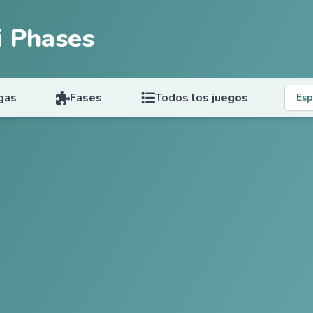
i Phases
gas
Fases
Todos los juegos
Esp