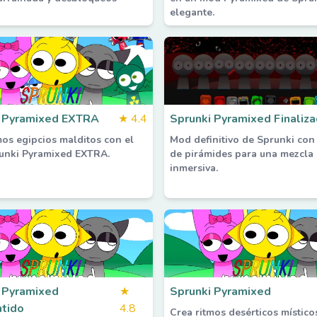
elegante.
i Pyramixed EXTRA
★
4.4
Sprunki Pyramixed Finaliz
mos egipcios malditos con el
Mod definitivo de Sprunki con
unki Pyramixed EXTRA.
de pirámides para una mezcla 
inmersiva.
 Pyramixed
★
Sprunki Pyramixed
tido
4.8
Crea ritmos desérticos místico