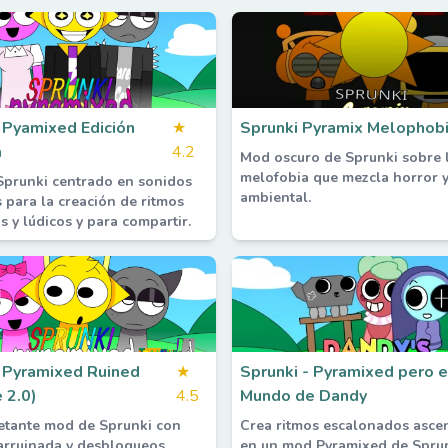
 Pyamixed Edición
★
Sprunki Pyramix Melophob
a
4.2
Mod oscuro de Sprunki sobre 
melofobia que mezcla horror 
prunki centrado en sonidos
ambiental.
para la creación de ritmos
s y lúdicos y para compartir.
 Pyramixed Ruined
★
Sprunki - Pyramixed pero e
 2.0)
4.5
Mundo de Dandy
etante mod de Sprunki con
Crea ritmos escalonados asce
 arruinada y desbloqueos
en un mod Pyramixed de Spru