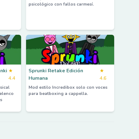
psicológico con fallos carmesí.
nki
★
Sprunki Retake Edición
★
4.4
Humana
4.6
sical
Mod estilo Incredibox solo con voces
elenco
para beatboxing a cappella.
s