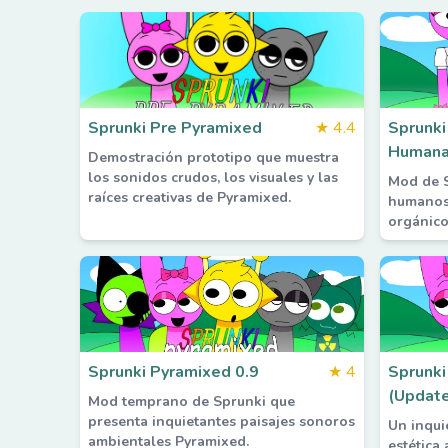
Sprunki Pre Pyramixed
★
4.4
Sprunki
Human
Demostración prototipo que muestra
los sonidos crudos, los visuales y las
Mod de S
raíces creativas de Pyramixed.
humanos 
orgánico
Sprunki Pyramixed 0.9
★
4
Sprunki
(Update
Mod temprano de Sprunki que
presenta inquietantes paisajes sonoros
Un inqui
ambientales Pyramixed.
estética