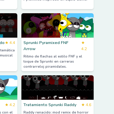
ado
★
4.4
Sprunki Pyramixed FNF
★
Arrow
4.2
 temática
musical
Ritmo de flechas al estilo FNF y el
toque de Sprunki en carreras
contrarreloj piramidales.
★
4.2
Tratamiento Sprunki Raddy
★
4.6
s con el
Raddy renacido: mod remix de horror