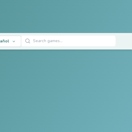
Buscar juegos
añol