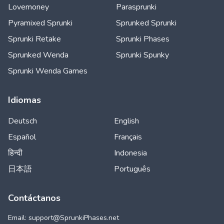
Lovemoney
Parasprunki
Pyramixed Sprunki
Sprunked Sprunki
Sprunki Retake
Sprunki Phases
Sprunked Wenda
Sprunki Spunky
Sprunki Wenda Games
Idiomas
Deutsch
English
Español
Français
हिन्दी
Indonesia
日本語
Português
Contáctanos
Email: support@
SprunkiPhases.net