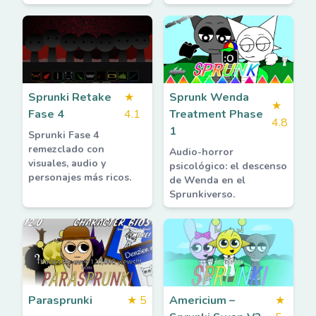
Sprunki Retake
★
Sprunk Wenda
★
Fase 4
4.1
Treatment Phase
4.8
1
Sprunki Fase 4
remezclado con
Audio-horror
visuales, audio y
psicológico: el descenso
personajes más ricos.
de Wenda en el
Sprunkiverso.
Parasprunki
★
5
Americium –
★