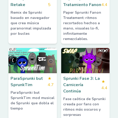
Retake
5
Tratamiento Fanon
4.4
Remix de Sprunki
Paper Sprunki Fanon
basado en navegador
Treatement: ritmos
que crea música
recortados hechos a
paranormal impulsada
mano, visuales lo-fi,
por bucles
infinitamente
remezclables.
ParaSprunki but
★
Sprunki Fase 3: La
★
SprunkTim
4.7
Carnicería
4.4
Continúa
ParaSprunki but
SprunkTim: mod musical
Fase caótica de Sprunki
de Sprunki que dobla el
creada por fans con
tiempo
ritmos más oscuros y
sorpresas