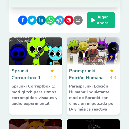
Jugar
ahora
Sprunki
★
Parasprunki
★
Corruptbox 1
4.2
Edición Humana
4.3
Sprunki Corruptbox 1:
Parasprunki Edición
mod glitch para ritmos
Humana: inquietante
corrompidos, visuales y
mod de Sprunki con
audio experimental
emoción impulsada por
IA y música reactiva