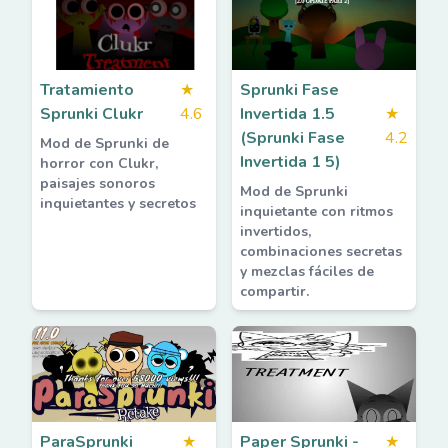
Tratamiento
★
Sprunki Fase
Sprunki Clukr
4.6
Invertida 1.5
★
(Sprunki Fase
4.2
Mod de Sprunki de
Invertida 1 5)
horror con Clukr,
paisajes sonoros
Mod de Sprunki
inquietantes y secretos
inquietante con ritmos
invertidos,
combinaciones secretas
y mezclas fáciles de
compartir.
ParaSprunki
★
Paper Sprunki -
★