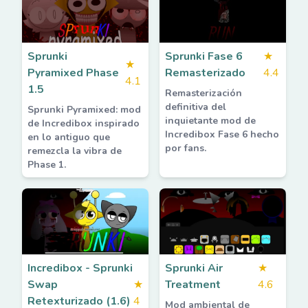
Sprunki
Sprunki Fase 6
★
★
Pyramixed Phase
Remasterizado
4.4
4.1
1.5
Remasterización
definitiva del
Sprunki Pyramixed: mod
inquietante mod de
de Incredibox inspirado
Incredibox Fase 6 hecho
en lo antiguo que
por fans.
remezcla la vibra de
Phase 1.
Incredibox - Sprunki
Sprunki Air
★
Swap
★
Treatment
4.6
Retexturizado (1.6)
4
Mod ambiental de