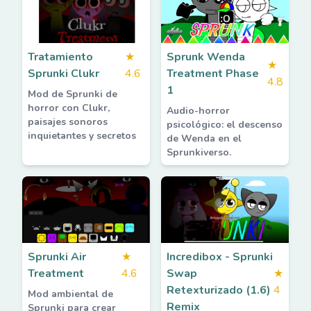
Tratamiento
★
Sprunk Wenda
★
Sprunki Clukr
4.6
Treatment Phase
4.8
1
Mod de Sprunki de
horror con Clukr,
Audio-horror
paisajes sonoros
psicológico: el descenso
inquietantes y secretos
de Wenda en el
Sprunkiverso.
Sprunki Air
★
Incredibox - Sprunki
Treatment
4.6
Swap
★
Retexturizado (1.6)
4
Mod ambiental de
Remix
Sprunki para crear