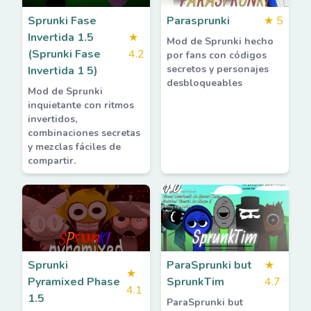
Sprunki Fase
Parasprunki
★
5
Invertida 1.5
★
Mod de Sprunki hecho
(Sprunki Fase
4.2
por fans con códigos
secretos y personajes
Invertida 1 5)
desbloqueables
Mod de Sprunki
inquietante con ritmos
invertidos,
combinaciones secretas
y mezclas fáciles de
compartir.
Sprunki
ParaSprunki but
★
★
Pyramixed Phase
SprunkTim
4.7
4.1
1.5
ParaSprunki but