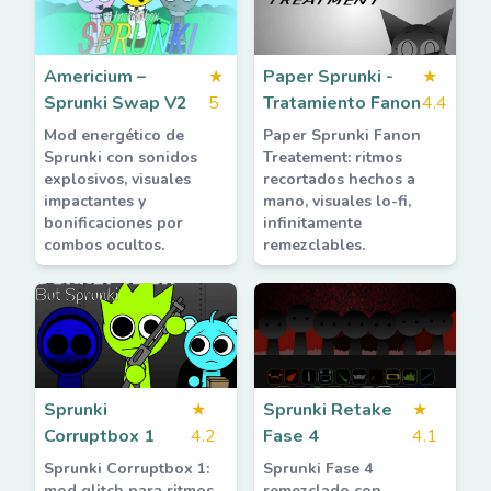
Americium –
★
Paper Sprunki -
★
Sprunki Swap V2
5
Tratamiento Fanon
4.4
Mod energético de
Paper Sprunki Fanon
Sprunki con sonidos
Treatement: ritmos
explosivos, visuales
recortados hechos a
impactantes y
mano, visuales lo-fi,
bonificaciones por
infinitamente
combos ocultos.
remezclables.
Sprunki
★
Sprunki Retake
★
Corruptbox 1
4.2
Fase 4
4.1
Sprunki Corruptbox 1:
Sprunki Fase 4
mod glitch para ritmos
remezclado con