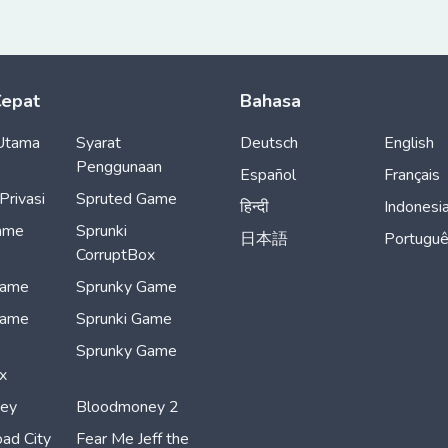
Cepat
Bahasa
Utama
Syarat
Deutsch
English
Penggunaan
Español
Français
Privasi
Spruted Game
हिन्दी
Indonesi
ame
Sprunki
日本語
Portugu
CorruptBox
Game
Sprunky Game
Game
Sprunki Game
Sprunky Game
x
ey
Bloodmoney 2
ad City
Fear Me Jeff the