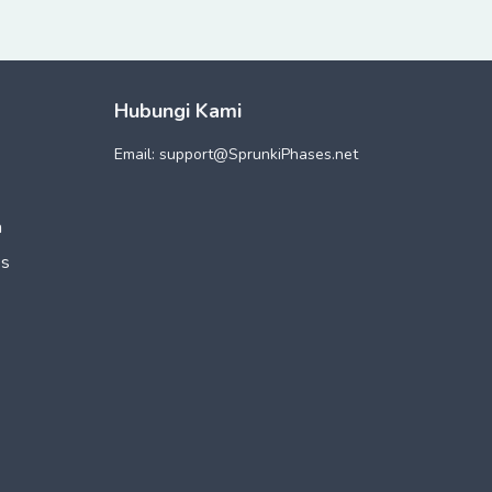
Hubungi Kami
Email: support@
SprunkiPhases.net
a
ês