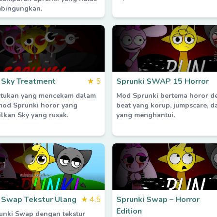
bingungkan.
 Sky Treatment
★
5
Sprunki SWAP 15 Horror
etukan yang mencekam dalam
Mod Sprunki bertema horor d
mod Sprunki horor yang
beat yang korup, jumpscare, da
kan Sky yang rusak.
yang menghantui.
 Swap Tekstur Ulang
★
4.5
Sprunki Swap – Horror
Edition
unki Swap dengan tekstur