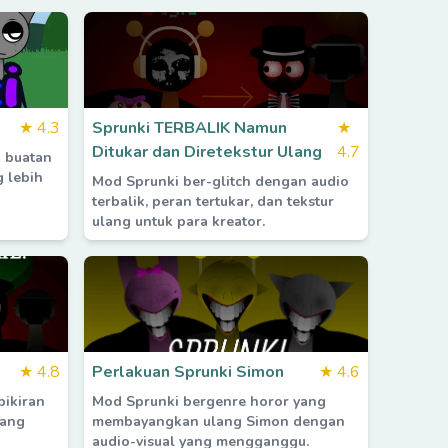
★
4.3
Sprunki TERBALIK Namun
★
Ditukar dan Diretekstur Ulang
4.7
 buatan
 lebih
Mod Sprunki ber-glitch dengan audio
terbalik, peran tertukar, dan tekstur
ulang untuk para kreator.
★
4.8
Perlakuan Sprunki Simon
★
4.6
pikiran
Mod Sprunki bergenre horor yang
yang
membayangkan ulang Simon dengan
audio-visual yang mengganggu.