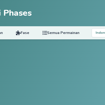
i Phases
an
Fase
Semua Permainan
Indon