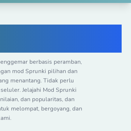
ne Gratis — Mod
an Anda
 penggemar berbasis peramban,
ngan mod Sprunki pilihan dan
ang menantang. Tidak perlu
luler. Jelajahi Mod Sprunki
ilaian, dan popularitas, dan
ntuk melompat, bergoyang, dan
ami.