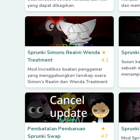
yang dapat dibagikan.
dan mem
Sprunki Simons Realm Wenda
★
Sprunki
Treatment
4.1
Susun k
sebuah 
Mod Incredibox buatan penggemar
menampil
yang menggabungkan lanskap suara
Simon’s Realm dan Wenda Treatment
Pembatalan Pembaruan
★
Sprunki
Sprunki Swap
4.7
Mod Spr