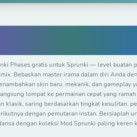
runki Phases Onli
i Instan di Peramb
unki Phases gratis untuk Sprunki — level buatan
mix. Bebaskan master irama dalam diri Anda de
menambahkan skin baru, mekanik, dan gameplay y
angsung lompat ke permainan cepat yang ramah se
 klasik, saring berdasarkan tingkat kesulitan, pen
rikutnya dengan pemutaran instan. Bersiaplah u
dansa dengan koleksi Mod Sprunki paling keren k