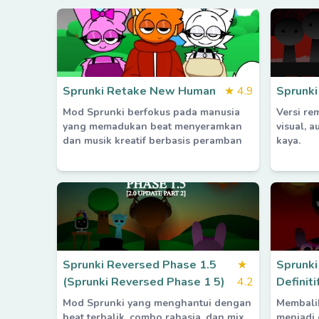
Sprunki Retake New Human
★
4.9
Sprunki
Mod Sprunki berfokus pada manusia
Versi re
yang memadukan beat menyeramkan
visual, 
dan musik kreatif berbasis peramban
kaya.
Sprunki Reversed Phase 1.5
★
Sprunk
(Sprunki Reversed Phase 1 5)
4.2
Definiti
Mod Sprunki yang menghantui dengan
Membalik
beat terbalik, combo rahasia, dan mix
menjadi 