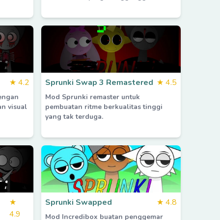
★
4.2
Sprunki Swap 3 Remastered
★
4.5
engan
Mod Sprunki remaster untuk
n visual
pembuatan ritme berkualitas tinggi
yang tak terduga.
★
Sprunki Swapped
★
4.8
4.9
Mod Incredibox buatan penggemar