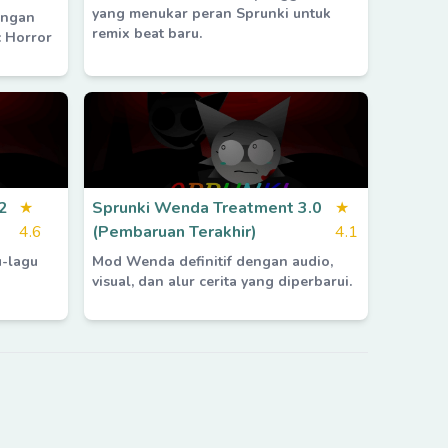
yang menukar peran Sprunki untuk
engan
remix beat baru.
 Horror
2
★
Sprunki Wenda Treatment 3.0
★
4.6
(Pembaruan Terakhir)
4.1
u-lagu
Mod Wenda definitif dengan audio,
visual, dan alur cerita yang diperbarui.