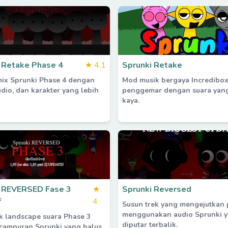
 Retake Phase 4
★
4.1
Sprunki Retake
mix Sprunki Phase 4 dengan
Mod musik bergaya Incredibox
audio, dan karakter yang lebih
penggemar dengan suara yang
kaya.
i REVERSED Fase 3
★
Sprunki Reversed
f
4
Susun trek yang mengejutkan 
menggunakan audio Sprunki 
 landscape suara Phase 3
diputar terbalik.
campuran Sprunki yang halus