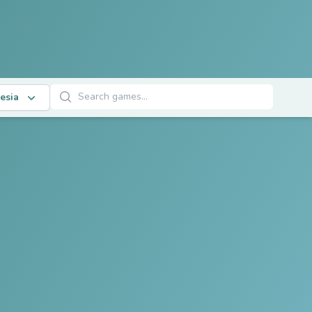
Cari Permainan
esia