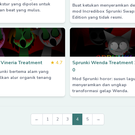
ekstur yang dipoles untuk
Buat ketukan menyeramkan d
n beat yang mulus.
mod Incredibox Sprunki Swap:
Edition yang tidak resmi.
 Vineria Treatment
★
4.7
Sprunki Wenda Treatment 
0
unki bertema alam yang
kan alur organik tenang
Mod Sprunki horor: susun lag
menyeramkan dan ungkap
transformasi gelap Wenda.
←
1
2
3
4
5
→