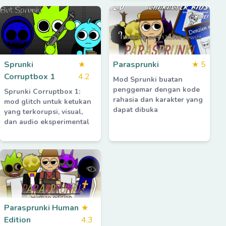
Sprunki
★
Parasprunki
★
5
Corruptbox 1
4.2
Mod Sprunki buatan
penggemar dengan kode
Sprunki Corruptbox 1:
rahasia dan karakter yang
mod glitch untuk ketukan
dapat dibuka
yang terkorupsi, visual,
dan audio eksperimental
Parasprunki Human
★
Edition
4.3