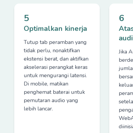
5
6
Optimalkan kinerja
Ata
aud
Tutup tab peramban yang
tidak perlu, nonaktifkan
Jika 
ekstensi berat, dan aktifkan
berde
akselerasi perangkat keras
jumla
untuk mengurangi latensi.
bersa
Di mobile, matikan
kelua
penghemat baterai untuk
peram
pemutaran audio yang
setel
lebih lancar.
penga
WebA
diinis