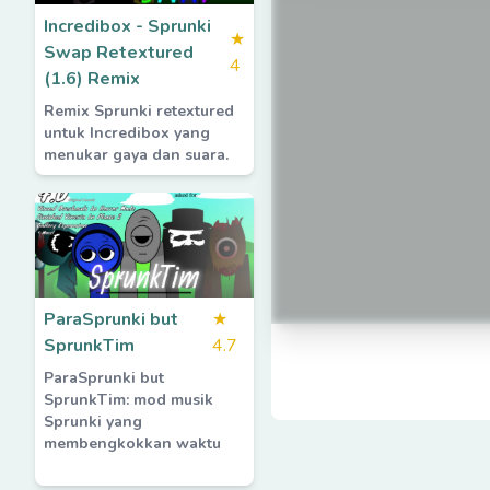
Incredibox - Sprunki
★
Swap Retextured
4
(1.6) Remix
Remix Sprunki retextured
untuk Incredibox yang
menukar gaya dan suara.
ParaSprunki but
★
SprunkTim
4.7
ParaSprunki but
SprunkTim: mod musik
Sprunki yang
membengkokkan waktu