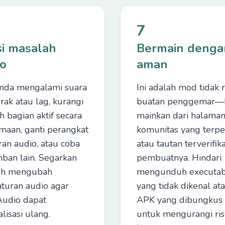
7
si masalah
Bermain denga
io
aman
Anda mengalami suara
Ini adalah mod tidak 
rak atau lag, kurangi
buatan penggemar—
h bagian aktif secara
mainkan dari halama
maan, ganti perangkat
komunitas yang terpe
ran audio, atau coba
atau tautan terverifika
ban lain. Segarkan
pembuatnya. Hindari
ah mengubah
mengunduh executab
turan audio agar
yang tidak dikenal at
udio dapat
APK yang dibungkus
ialisasi ulang.
untuk mengurangi ris