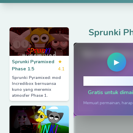
Sprunki P
SprunkiPhases
▶
Sprunki Pyramixed
★
Phase 1.5
4.1
Sprunki Pyramixed: mod
Klik untuk Be
Incredibox bernuansa
kuno yang meremix
Gratis untuk dima
atmosfer Phase 1.
Memuat permainan, harap 