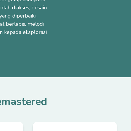
dah diakses, desain
ang diperbaiki.
t berlapis, melodi
n kepada eksplorasi
emastered