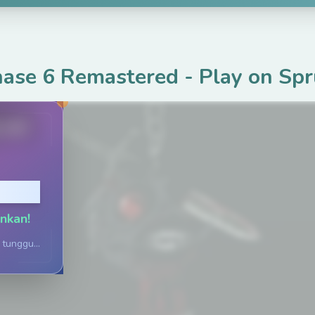
hase 6 Remastered
-
Play on Spr
.net
rmain
inkan!
tunggu...