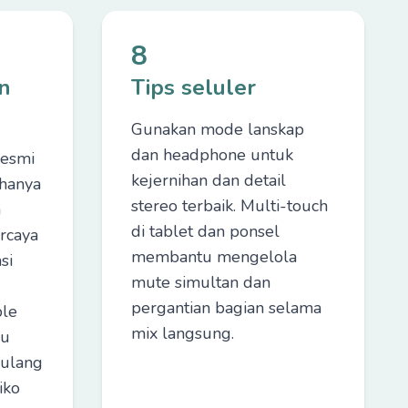
8
n
Tips seluler
Gunakan mode lanskap
dan headphone untuk
resmi
kejernihan dan detail
hanya
stereo terbaik. Multi-touch
n
di tablet dan ponsel
rcaya
membantu mengelola
si
mute simultan dan
pergantian bagian selama
le
mix langsung.
au
 ulang
iko