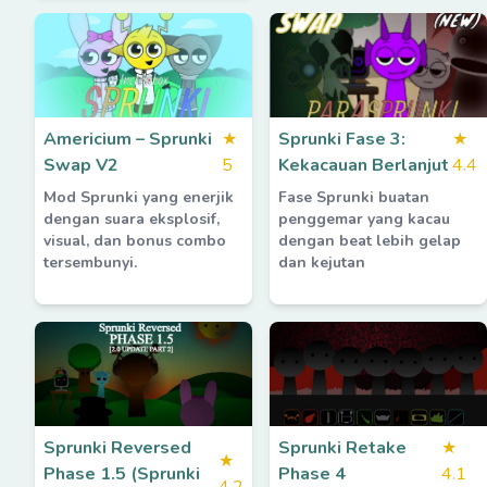
Americium – Sprunki
★
Sprunki Fase 3:
★
Swap V2
5
Kekacauan Berlanjut
4.4
Mod Sprunki yang enerjik
Fase Sprunki buatan
dengan suara eksplosif,
penggemar yang kacau
visual, dan bonus combo
dengan beat lebih gelap
tersembunyi.
dan kejutan
Sprunki Reversed
Sprunki Retake
★
★
Phase 1.5 (Sprunki
Phase 4
4.1