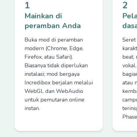
1
2
Mainkan di
Pela
peramban Anda
das
Buka mod di peramban
Seret
modern (Chrome, Edge,
karak
Firefox, atau Safari).
beat, 
Biasanya tidak diperlukan
vokal.
instalasi; mod bergaya
bagia
Incredibox berjalan melalui
atau 
WebGL dan WebAudio
kemb
untuk pemutaran online
campu
instan.
terins
Phase