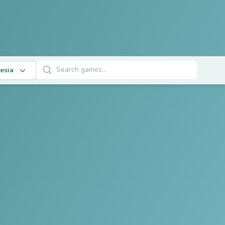
Cari Permainan
esia