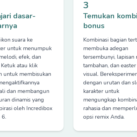
3
jari dasar-
Temukan kombi
arnya
bonus
 ikon suara ke
Kombinasi bagian ter
ter untuk menumpuk
membuka adegan
melodi, efek, dan
tersembunyi, lapisan
 Ketuk atau klik
tambahan, dan easter
n untuk membisukan
visual. Bereksperime
mengaktifkannya
dengan urutan dan sl
ali dan membangun
karakter untuk
ran dinamis yang
mengungkap kombina
pirasi oleh Incredibox
rahasia dan memperl
 6.
opsi remix Anda.