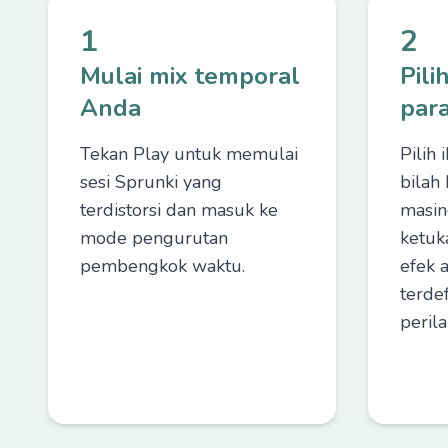
1
2
Mulai mix temporal
Pili
Anda
par
Tekan Play untuk memulai
Pilih 
sesi Sprunki yang
bila
terdistorsi dan masuk ke
masin
mode pengurutan
ketuka
pembengkok waktu.
efek 
terde
perila