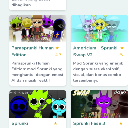
dibagikan.
Parasprunki Human
★
Americium – Sprunki
★
Edition
4.3
Swap V2
5
Parasprunki Human
Mod Sprunki yang enerjik
Edition: mod Sprunki yang
dengan suara eksplosif,
menghantui dengan emosi
visual, dan bonus combo
AI dan musik reaktif
tersembunyi.
Sprunki
★
Sprunki Fase 3:
★