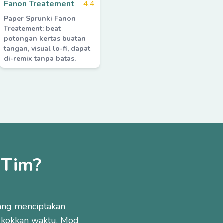
Fanon Treatement
4.4
Paper Sprunki Fanon
Treatement: beat
potongan kertas buatan
tangan, visual lo-fi, dapat
di-remix tanpa batas.
kTim?
ang menciptakan
kokkan waktu. Mod