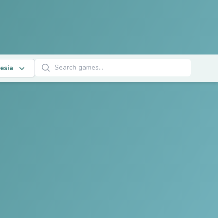
Cari Permainan
esia