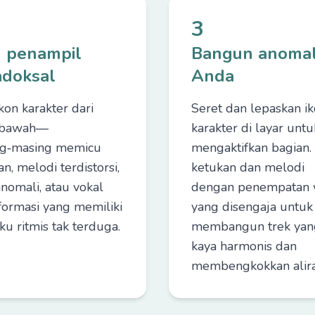
3
h penampil
Bangun anomal
adoksal
Anda
ikon karakter dari
Seret dan lepaskan i
h bawah—
karakter di layar untu
g‑masing memicu
mengaktifkan bagian. 
n, melodi terdistorsi,
ketukan dan melodi
anomali, atau vokal
dengan penempatan 
formasi yang memiliki
yang disengaja untuk
ku ritmis tak terduga.
membangun trek yan
kaya harmonis dan
membengkokkan alira