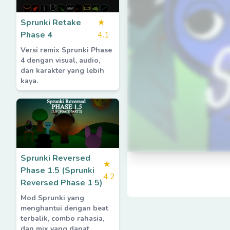
Sprunki Retake
★
Phase 4
4.1
Versi remix Sprunki Phase
4 dengan visual, audio,
dan karakter yang lebih
kaya.
Sprunki Reversed
★
Phase 1.5 (Sprunki
4.2
Reversed Phase 1 5)
Mod Sprunki yang
menghantui dengan beat
terbalik, combo rahasia,
dan mix yang dapat