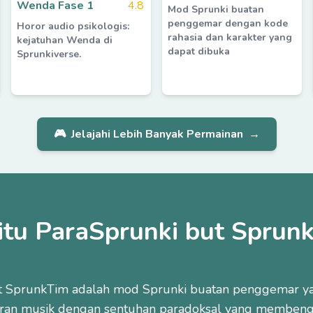
Wenda Fase 1
4.8
Mod Sprunki buatan
penggemar dengan kode
Horor audio psikologis:
rahasia dan karakter yang
kejatuhan Wenda di
dapat dibuka
Sprunkiverse.
🎮
Jelajahi Lebih Banyak Permainan
→
itu ParaSprunki but Sprun
t SprunkTim adalah mod Sprunki buatan penggemar y
ran musik dengan sentuhan paradoksal yang membeng