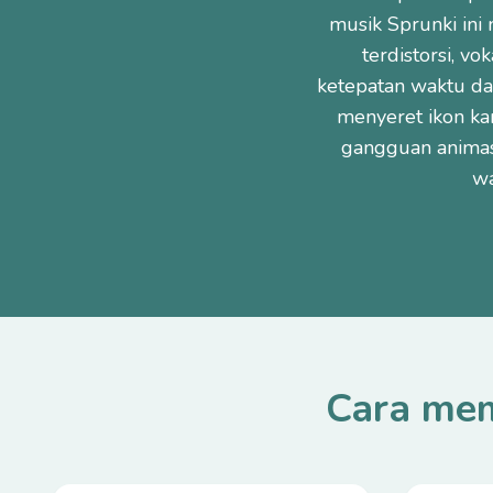
musik Sprunki in
terdistorsi, v
ketepatan waktu da
menyeret ikon ka
gangguan anima
wa
Cara mem