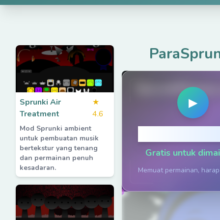
ParaSprun
SprunkiPhases
▶
Sprunki Air
★
Treatment
4.6
Mod Sprunki ambient
Klik untuk Be
untuk pembuatan musik
bertekstur yang tenang
Gratis untuk dima
dan permainan penuh
kesadaran.
Memuat permainan, harap 