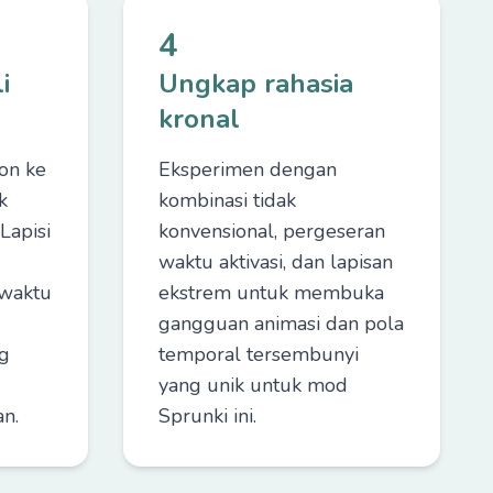
4
i
Ungkap rahasia
kronal
kon ke
Eksperimen dengan
k
kombinasi tidak
Lapisi
konvensional, pergeseran
waktu aktivasi, dan lapisan
waktu
ekstrem untuk membuka
gangguan animasi dan pola
g
temporal tersembunyi
yang unik untuk mod
n.
Sprunki ini.