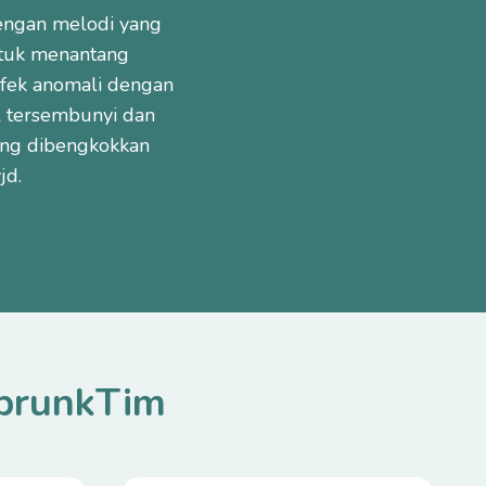
engan melodi yang
untuk menantang
efek anomali dengan
l tersembunyi dan
ng dibengkokkan
jd.
SprunkTim