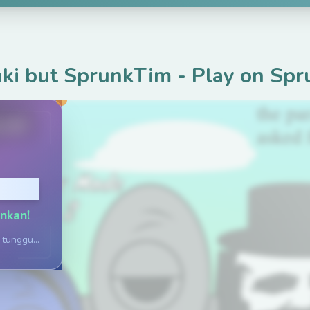
ki but SprunkTim
-
Play on Spr
.net
rmain
inkan!
tunggu...