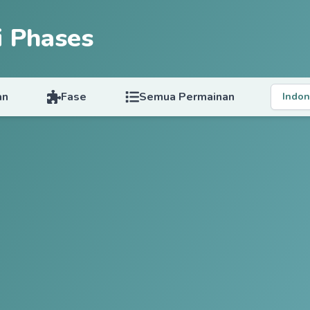
i Phases
an
Fase
Semua Permainan
Indon