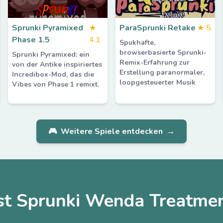
Sprunki Pyramixed
★
ParaSprunki Retake
★
5
Phase 1.5
4.1
Spukhafte,
browserbasierte Sprunki-
Sprunki Pyramixed: ein
Remix-Erfahrung zur
von der Antike inspiriertes
Erstellung paranormaler,
Incredibox-Mod, das die
loopgesteuerter Musik
Vibes von Phase 1 remixt.
🎮
Weitere Spiele entdecken
→
st Sprunki Wenda Treatmen