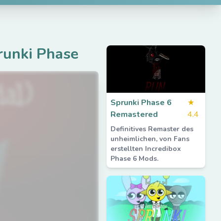
runki Phase
Sprunki Phase 6
★
Remastered
4.4
Definitives Remaster des
unheimlichen, von Fans
erstellten Incredibox
Phase 6 Mods.