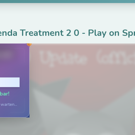
nda Treatment 2 0
-
Play on Sp
.net
pielen
bar!
 warten...