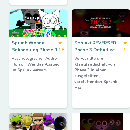
Sprunk Wenda
★
Sprunki REVERSED
★
Behandlung Phase 1
4.8
Phase 3 Definitive
4
Psychologischer Audio-
Verwandle die
Horror: Wendas Abstieg
Klanglandschaft von
im Sprunkiversum.
Phase 3 in einen
ausgefeilten,
verblüffenden Sprunki-
Mix.