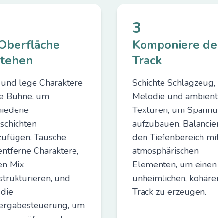
3
 Oberfläche
Komponiere de
stehen
Track
 und lege Charaktere
Schichte Schlagzeug, 
ie Bühne, um
Melodie und ambient
hiedene
Texturen, um Spann
schichten
aufzubauen. Balancie
zufügen. Tausche
den Tiefenbereich mi
entferne Charaktere,
atmosphärischen
en Mix
Elementen, um einen
trukturieren, und
unheimlichen, kohäre
 die
Track zu erzeugen.
ergabesteuerung, um