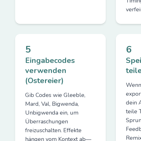
Timin
verfei
5
6
Eingabecodes
Spe
verwenden
teil
(Ostereier)
Wenn 
expor
Gib Codes wie Gleeble,
dein 
Mard, Val, Bigwenda,
teile 
Unbigwenda ein, um
Sprun
Überraschungen
Feedb
freizuschalten. Effekte
Remix
hängen vom Kontext ab—