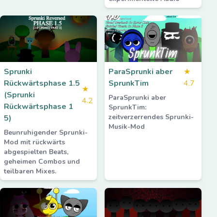
Sprunki
ParaSprunki aber
★
Rückwärtsphase 1.5
SprunkTim
4.7
★
(Sprunki
ParaSprunki aber
4.2
Rückwärtsphase 1
SprunkTim:
zeitverzerrendes Sprunki-
5)
Musik-Mod
Beunruhigender Sprunki-
Mod mit rückwärts
abgespielten Beats,
geheimen Combos und
teilbaren Mixes.