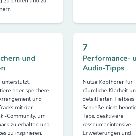
g zu prüfen und zu
nern.
7
ichern und
Performance- 
en
Audio-Tipps
unterstützt,
Nutze Kopfhörer für
tiere oder speichere
räumliche Klarheit u
Arrangement und
detaillierten Tiefbass.
Tracks mit der
Schließe nicht benöti
ki-Community, um
Tabs, deaktiviere
ack zu erhalten und
ressourcenintensive
es zu inspirieren.
Erweiterungen und