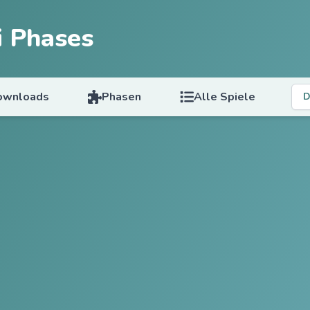
i Phases
ownloads
Phasen
Alle Spiele
D