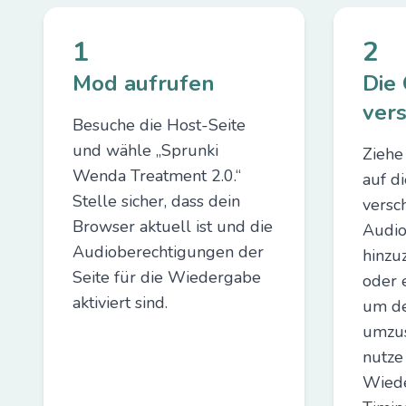
1
2
Mod aufrufen
Die
ver
Besuche die Host-Seite
und wähle „Sprunki
Ziehe
Wenda Treatment 2.0.“
auf d
Stelle sicher, dass dein
versc
Browser aktuell ist und die
Audio
Audioberechtigungen der
hinzu
Seite für die Wiedergabe
oder 
aktiviert sind.
um d
umzus
nutze
Wied