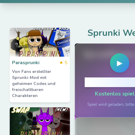
Sprunki We
SprunkiPhases
▶
Parasprunki
★
5
Von Fans erstellter
Sprunki-Mod mit
Klicken zum S
geheimen Codes und
freischaltbaren
Kostenlos spiel
Charakteren
Spiel wird geladen, bitte