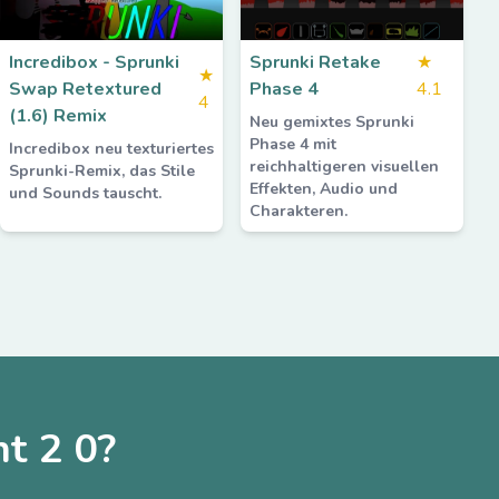
Incredibox - Sprunki
Sprunki Retake
★
★
Swap Retextured
Phase 4
4.1
4
(1.6) Remix
Neu gemixtes Sprunki
Phase 4 mit
Incredibox neu texturiertes
reichhaltigeren visuellen
Sprunki-Remix, das Stile
Effekten, Audio und
und Sounds tauscht.
Charakteren.
t 2 0?