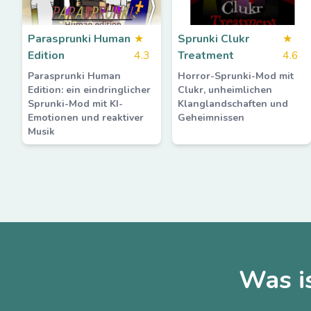
Parasprunki Human
★
Sprunki Clukr
★
Edition
4.3
Treatment
4.6
Parasprunki Human
Horror-Sprunki-Mod mit
Edition: ein eindringlicher
Clukr, unheimlichen
Sprunki-Mod mit KI-
Klanglandschaften und
Emotionen und reaktiver
Geheimnissen
Musik
Was i