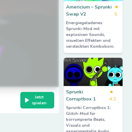
Americium – Sprunki
★
Swap V2
5
Energiegeladenes
Sprunki-Mod mit
explosiven Sounds,
visuellen Effekten und
versteckten Komboboni.
Sprunki
★
Jetzt
Corruptbox 1
4.2
spielen
Sprunki Corruptbox 1:
Glitch-Mod für
korrumpierte Beats,
Visuals und
experimentelle Audio