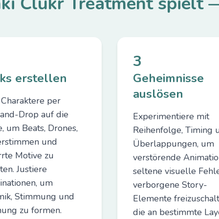
i Clukr Treatment spielt 
3
ks erstellen
Geheimnisse
auslösen
 Charaktere per
and-Drop auf die
Experimentiere mit
, um Beats, Drones,
Reihenfolge, Timing 
erstimmen und
Überlappungen, um
rrte Motive zu
verstörende Animatio
ten. Justiere
seltene visuelle Fehl
nationen, um
verborgene Story-
ik, Stimmung und
Elemente freizuschalt
ung zu formen.
die an bestimmte Lay