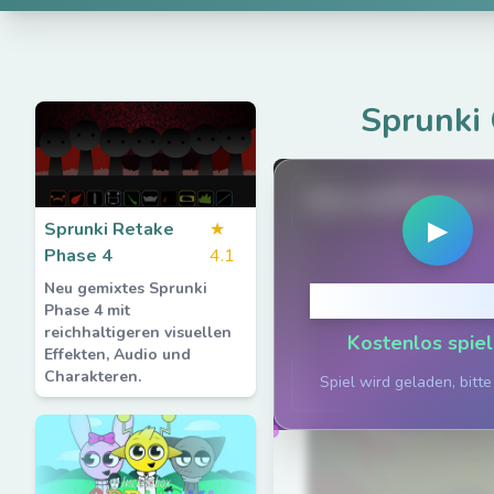
Sprunki 
SprunkiPhases
▶
Sprunki Retake
★
Phase 4
4.1
Neu gemixtes Sprunki
Klicken zum S
Phase 4 mit
reichhaltigeren visuellen
Kostenlos spiel
Effekten, Audio und
Charakteren.
Spiel wird geladen, bitte