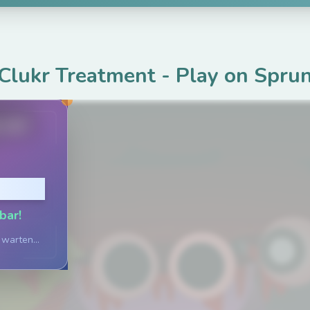
Clukr Treatment
-
Play on Spru
.net
pielen
bar!
 warten...