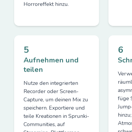
Horroreffekt hinzu.
5
6
Aufnehmen und
Sch
teilen
Verwe
räuml
Nutze den integrierten
asymm
Recorder oder Screen-
füge S
Capture, um deinen Mix zu
Jump
speichern. Exportiere und
hinzu;
teile Kreationen in Sprunki-
Atmos
Communities, auf
schwe