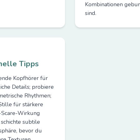
Kombinationen gebu
sind.
nelle Tipps
nde Kopfhörer für
iche Details; probiere
etrische Rhythmen;
tille für stärkere
-Scare-Wirkung
 schichte subtile
phäre, bevor du
re Texturen