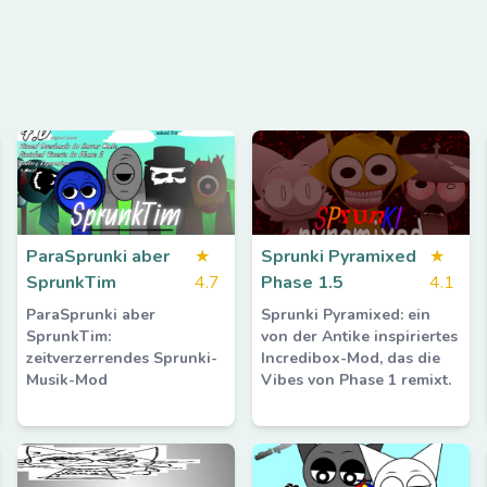
ParaSprunki aber
★
Sprunki Pyramixed
★
SprunkTim
4.7
Phase 1.5
4.1
ParaSprunki aber
Sprunki Pyramixed: ein
SprunkTim:
von der Antike inspiriertes
zeitverzerrendes Sprunki-
Incredibox-Mod, das die
Musik-Mod
Vibes von Phase 1 remixt.