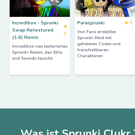
Incredibox - Sprunki
Parasprunki
★
5
★
Swap Retextured
Von Fans erstellter
4
(1.6) Remix
Sprunki-Mod mit
geheimen Codes und
Incredibox neu texturiertes
freischaltbaren
Sprunki-Remix, das Stile
Charakteren
und Sounds tauscht.
Was ist Sprunki Clukr