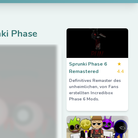
nki Phase
Sprunki Phase 6
★
Remastered
4.4
Definitives Remaster des
unheimlichen, von Fans
erstellten Incredibox
Phase 6 Mods.