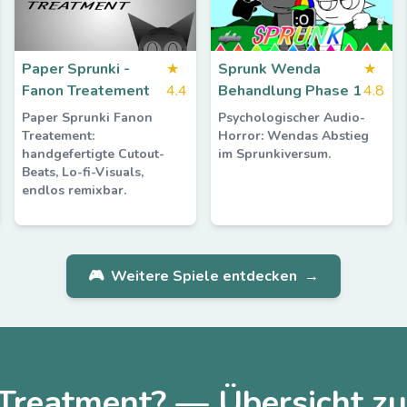
Paper Sprunki -
★
Sprunk Wenda
★
Fanon Treatement
4.4
Behandlung Phase 1
4.8
Paper Sprunki Fanon
Psychologischer Audio-
Treatement:
Horror: Wendas Abstieg
handgefertigte Cutout-
im Sprunkiversum.
Beats, Lo-fi-Visuals,
endlos remixbar.
🎮
Weitere Spiele entdecken
→
 Treatment? — Übersicht 