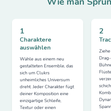
Wie man Sprunk
1
2
Charaktere
Trac
auswählen
Ziehe
Drag-
Wähle aus einem neu
Bühne
gestalteten Ensemble, das
Flüst
sich um Clukrs
verze
unheimliches Universum
schich
dreht. Jeder Charakter fügt
Kombi
deiner Komposition eine
Dynam
einzigartige Schleife,
Spann
Textur oder einen