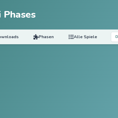
i Phases
ownloads
Phasen
Alle Spiele
D