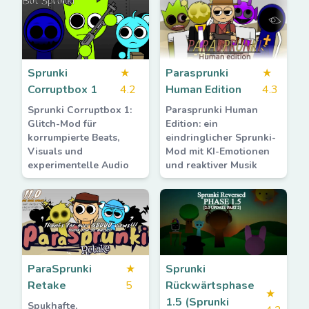
Sprunki
★
Parasprunki
★
Corruptbox 1
4.2
Human Edition
4.3
Sprunki Corruptbox 1:
Parasprunki Human
Glitch-Mod für
Edition: ein
korrumpierte Beats,
eindringlicher Sprunki-
Visuals und
Mod mit KI-Emotionen
experimentelle Audio
und reaktiver Musik
ParaSprunki
★
Sprunki
Retake
5
Rückwärtsphase
★
1.5 (Sprunki
Spukhafte,