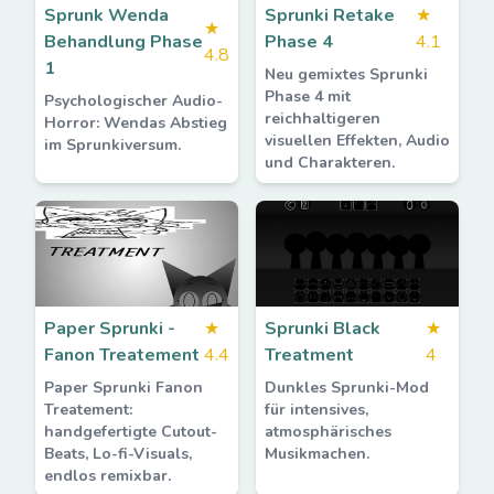
Sprunk Wenda
Sprunki Retake
★
★
Behandlung Phase
Phase 4
4.1
4.8
1
Neu gemixtes Sprunki
Phase 4 mit
Psychologischer Audio-
reichhaltigeren
Horror: Wendas Abstieg
visuellen Effekten, Audio
im Sprunkiversum.
und Charakteren.
Paper Sprunki -
★
Sprunki Black
★
Fanon Treatement
4.4
Treatment
4
Paper Sprunki Fanon
Dunkles Sprunki-Mod
Treatement:
für intensives,
handgefertigte Cutout-
atmosphärisches
Beats, Lo-fi-Visuals,
Musikmachen.
endlos remixbar.