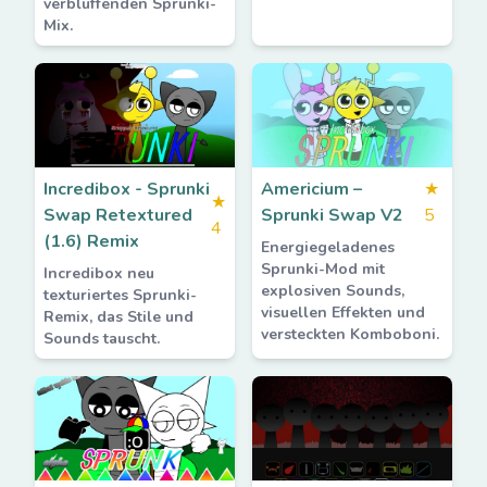
verblüffenden Sprunki-
Mix.
Incredibox - Sprunki
Americium –
★
★
Swap Retextured
Sprunki Swap V2
5
4
(1.6) Remix
Energiegeladenes
Sprunki-Mod mit
Incredibox neu
explosiven Sounds,
texturiertes Sprunki-
visuellen Effekten und
Remix, das Stile und
versteckten Komboboni.
Sounds tauscht.