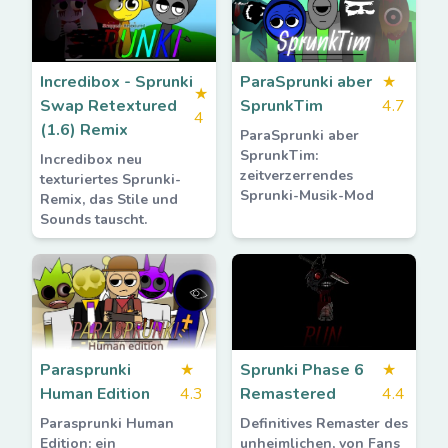
Incredibox - Sprunki
ParaSprunki aber
★
★
Swap Retextured
SprunkTim
4.7
4
(1.6) Remix
ParaSprunki aber
SprunkTim:
Incredibox neu
zeitverzerrendes
texturiertes Sprunki-
Sprunki-Musik-Mod
Remix, das Stile und
Sounds tauscht.
Parasprunki
★
Sprunki Phase 6
★
Human Edition
4.3
Remastered
4.4
Parasprunki Human
Definitives Remaster des
Edition: ein
unheimlichen, von Fans