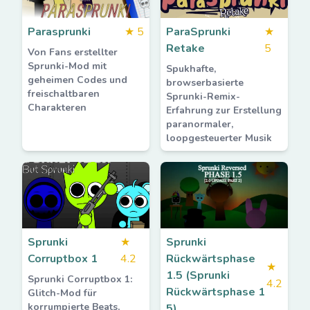
Parasprunki
★
5
ParaSprunki
★
Retake
5
Von Fans erstellter
Sprunki-Mod mit
Spukhafte,
geheimen Codes und
browserbasierte
freischaltbaren
Sprunki-Remix-
Charakteren
Erfahrung zur Erstellung
paranormaler,
loopgesteuerter Musik
Sprunki
★
Sprunki
Corruptbox 1
4.2
Rückwärtsphase
★
1.5 (Sprunki
Sprunki Corruptbox 1:
4.2
Rückwärtsphase 1
Glitch-Mod für
korrumpierte Beats,
5)