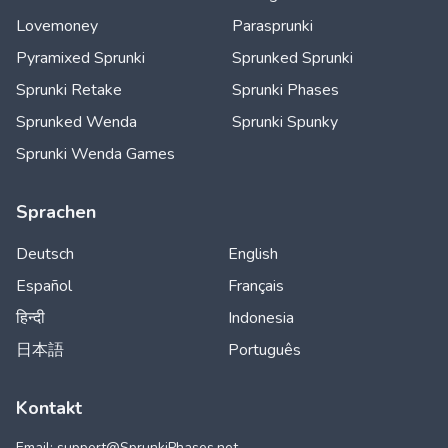
Lovemoney
Parasprunki
Pyramixed Sprunki
Sprunked Sprunki
Sprunki Retake
Sprunki Phases
Sprunked Wenda
Sprunki Spunky
Sprunki Wenda Games
Sprachen
Deutsch
English
Español
Français
हिन्दी
Indonesia
日本語
Português
Kontakt
Email: support@
SprunkiPhases.net