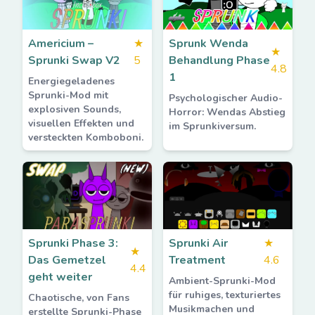
Americium –
★
Sprunk Wenda
★
Sprunki Swap V2
5
Behandlung Phase
4.8
1
Energiegeladenes
Sprunki-Mod mit
Psychologischer Audio-
explosiven Sounds,
Horror: Wendas Abstieg
visuellen Effekten und
im Sprunkiversum.
versteckten Komboboni.
Sprunki Phase 3:
Sprunki Air
★
★
Das Gemetzel
Treatment
4.6
4.4
geht weiter
Ambient-Sprunki-Mod
für ruhiges, texturiertes
Chaotische, von Fans
Musikmachen und
erstellte Sprunki-Phase