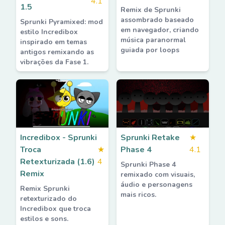
4.1
1.5
Remix de Sprunki
assombrado baseado
Sprunki Pyramixed: mod
em navegador, criando
estilo Incredibox
música paranormal
inspirado em temas
guiada por loops
antigos remixando as
vibrações da Fase 1.
Incredibox - Sprunki
Sprunki Retake
★
Troca
★
Phase 4
4.1
Retexturizada (1.6)
4
Sprunki Phase 4
Remix
remixado com visuais,
áudio e personagens
Remix Sprunki
mais ricos.
retexturizado do
Incredibox que troca
estilos e sons.