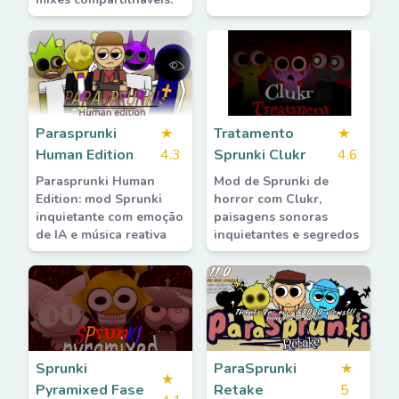
Parasprunki
★
Tratamento
★
Human Edition
4.3
Sprunki Clukr
4.6
Parasprunki Human
Mod de Sprunki de
Edition: mod Sprunki
horror com Clukr,
inquietante com emoção
paisagens sonoras
de IA e música reativa
inquietantes e segredos
Sprunki
ParaSprunki
★
★
Pyramixed Fase
Retake
5