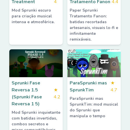
Treatment
4
Tratamento Fanon
4.4
Mod Sprunki escuro
Paper Sprunki
para criação musical
Tratamento Fanon:
intensa e atmosférica.
batidas recortadas
artesanais, visuais lo-fi e
infinitamente
remixáveis.
Sprunki Fase
ParaSprunki mas
★
Reversa 1.5
★
SprunkTim
4.7
(Sprunki Fase
4.2
ParaSprunki mas
Reversa 1 5)
SprunkTim: mod musical
do Sprunki que
Mod Sprunki inquietante
manipula o tempo
com batidas invertidas,
combos secretos e
mixes compartilháveis.