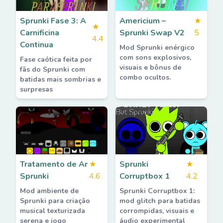
Sprunki Fase 3: A
Americium –
★
★
Carnificina
Sprunki Swap V2
5
4.4
Continua
Mod Sprunki enérgico
com sons explosivos,
Fase caótica feita por
visuais e bônus de
fãs do Sprunki com
combo ocultos.
batidas mais sombrias e
surpresas
Tratamento de Ar
★
Sprunki
★
Sprunki
4.6
Corruptbox 1
4.2
Mod ambiente de
Sprunki Corruptbox 1:
Sprunki para criação
mod glitch para batidas
musical texturizada
corrompidas, visuais e
serena e jogo
áudio experimental