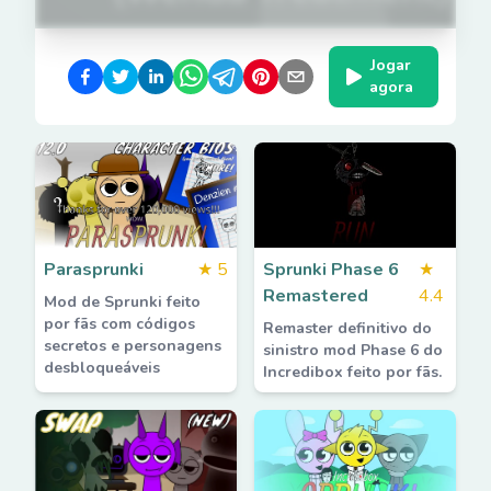
Jogar
agora
Parasprunki
★
5
Sprunki Phase 6
★
Remastered
4.4
Mod de Sprunki feito
por fãs com códigos
Remaster definitivo do
secretos e personagens
sinistro mod Phase 6 do
desbloqueáveis
Incredibox feito por fãs.