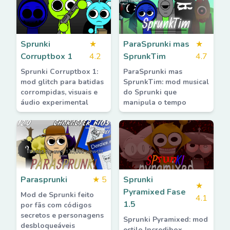
Sprunki
★
ParaSprunki mas
★
Corruptbox 1
4.2
SprunkTim
4.7
Sprunki Corruptbox 1:
ParaSprunki mas
mod glitch para batidas
SprunkTim: mod musical
corrompidas, visuais e
do Sprunki que
áudio experimental
manipula o tempo
Parasprunki
★
5
Sprunki
★
Pyramixed Fase
Mod de Sprunki feito
4.1
1.5
por fãs com códigos
secretos e personagens
Sprunki Pyramixed: mod
desbloqueáveis
estilo Incredibox