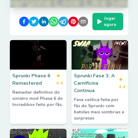
Jogar
agora
Sprunki Phase 6
★
Sprunki Fase 3: A
★
Remastered
4.4
Carnificina
4.4
Continua
Remaster definitivo do
sinistro mod Phase 6 do
Fase caótica feita por
Incredibox feito por fãs.
fãs do Sprunki com
batidas mais sombrias e
surpresas