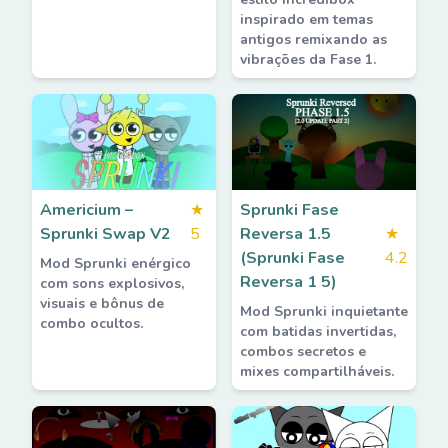
inspirado em temas
antigos remixando as
vibrações da Fase 1.
Americium –
★
Sprunki Fase
Sprunki Swap V2
5
Reversa 1.5
★
(Sprunki Fase
4.2
Mod Sprunki enérgico
Reversa 1 5)
com sons explosivos,
visuais e bônus de
Mod Sprunki inquietante
combo ocultos.
com batidas invertidas,
combos secretos e
mixes compartilháveis.