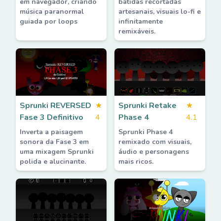
em navegador, criando
batidas recortadas
música paranormal
artesanais, visuais lo-fi e
guiada por loops
infinitamente
remixáveis.
Sprunki REVERSED
★
Sprunki Retake
★
Fase 3 Definitivo
4
Phase 4
4.1
Inverta a paisagem
Sprunki Phase 4
sonora da Fase 3 em
remixado com visuais,
uma mixagem Sprunki
áudio e personagens
polida e alucinante.
mais ricos.