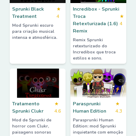
Sprunki Black
★
Incredibox - Sprunki
Treatment
4
Troca
★
Retexturizada (1.6)
4
Mod Sprunki escuro
Remix
para criação musical
intensa e atmosférica.
Remix Sprunki
retexturizado do
Incredibox que troca
estilos e sons.
Tratamento
★
Parasprunki
★
Sprunki Clukr
4.6
Human Edition
4.3
Mod de Sprunki de
Parasprunki Human
horror com Clukr,
Edition: mod Sprunki
paisagens sonoras
inquietante com emoção