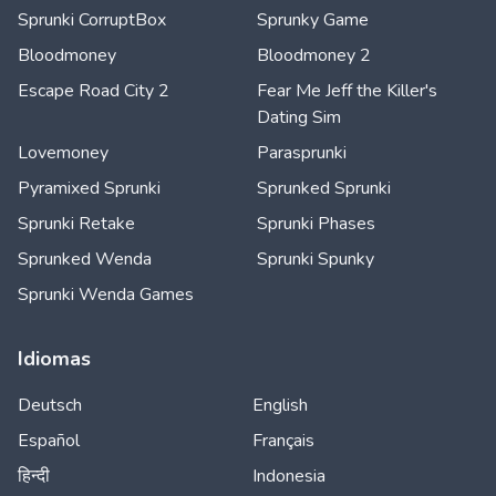
Sprunki CorruptBox
Sprunky Game
Bloodmoney
Bloodmoney 2
Escape Road City 2
Fear Me Jeff the Killer's
Dating Sim
Lovemoney
Parasprunki
Pyramixed Sprunki
Sprunked Sprunki
Sprunki Retake
Sprunki Phases
Sprunked Wenda
Sprunki Spunky
Sprunki Wenda Games
Idiomas
Deutsch
English
Español
Français
हिन्दी
Indonesia