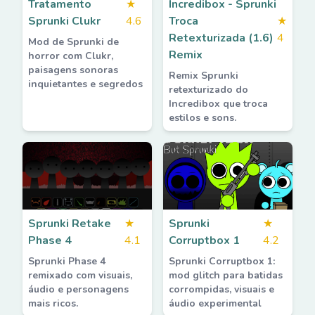
Tratamento
★
Incredibox - Sprunki
Sprunki Clukr
4.6
Troca
★
Retexturizada (1.6)
4
Mod de Sprunki de
Remix
horror com Clukr,
paisagens sonoras
Remix Sprunki
inquietantes e segredos
retexturizado do
Incredibox que troca
estilos e sons.
Sprunki Retake
★
Sprunki
★
Phase 4
4.1
Corruptbox 1
4.2
Sprunki Phase 4
Sprunki Corruptbox 1:
remixado com visuais,
mod glitch para batidas
áudio e personagens
corrompidas, visuais e
mais ricos.
áudio experimental