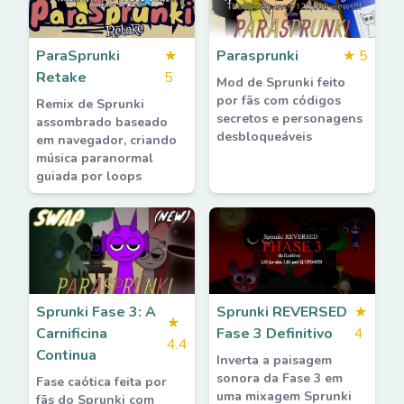
ParaSprunki
★
Parasprunki
★
5
Retake
5
Mod de Sprunki feito
por fãs com códigos
Remix de Sprunki
secretos e personagens
assombrado baseado
desbloqueáveis
em navegador, criando
música paranormal
guiada por loops
Sprunki Fase 3: A
Sprunki REVERSED
★
★
Carnificina
Fase 3 Definitivo
4
4.4
Continua
Inverta a paisagem
sonora da Fase 3 em
Fase caótica feita por
uma mixagem Sprunki
fãs do Sprunki com