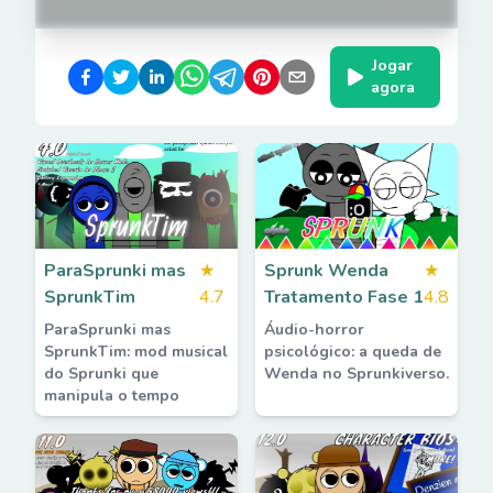
Jogar
agora
ParaSprunki mas
★
Sprunk Wenda
★
SprunkTim
4.7
Tratamento Fase 1
4.8
ParaSprunki mas
Áudio-horror
SprunkTim: mod musical
psicológico: a queda de
do Sprunki que
Wenda no Sprunkiverso.
manipula o tempo