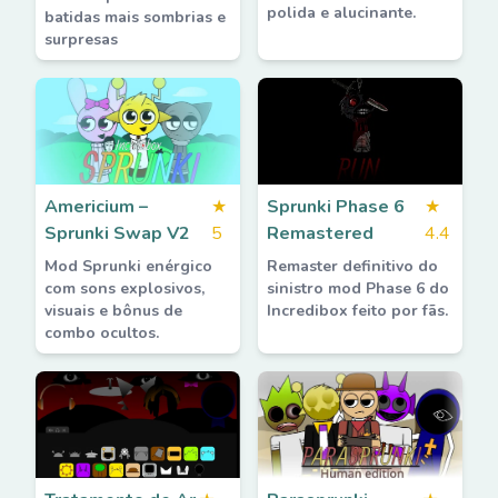
polida e alucinante.
batidas mais sombrias e
surpresas
Americium –
★
Sprunki Phase 6
★
Sprunki Swap V2
5
Remastered
4.4
Mod Sprunki enérgico
Remaster definitivo do
com sons explosivos,
sinistro mod Phase 6 do
visuais e bônus de
Incredibox feito por fãs.
combo ocultos.