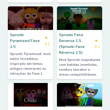
Sprunki
Sprunki Fase
★
Pyramixed Fase
Reversa 1.5
★
4.1
1.5
(Sprunki Fase
4.2
Reversa 1 5)
Sprunki Pyramixed: mod
estilo Incredibox
Mod Sprunki inquietante
inspirado em temas
com batidas invertidas,
antigos remixando as
combos secretos e
vibrações da Fase 1.
mixes compartilháveis.