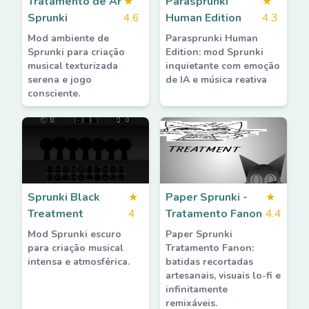
Tratamento de Ar
★
Parasprunki
★
Sprunki
4.6
Human Edition
4.3
Mod ambiente de
Parasprunki Human
Sprunki para criação
Edition: mod Sprunki
musical texturizada
inquietante com emoção
serena e jogo
de IA e música reativa
consciente.
Sprunki Black
★
Paper Sprunki -
★
Treatment
4
Tratamento Fanon
4.4
Mod Sprunki escuro
Paper Sprunki
para criação musical
Tratamento Fanon:
intensa e atmosférica.
batidas recortadas
artesanais, visuais lo-fi e
infinitamente
remixáveis.