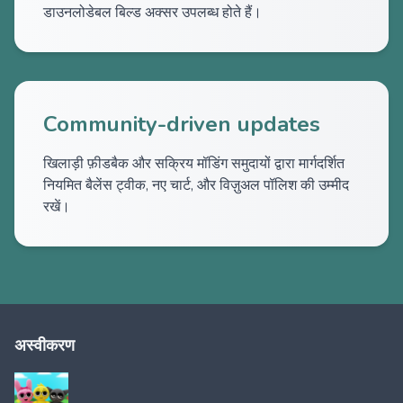
डाउनलोडेबल बिल्ड अक्सर उपलब्ध होते हैं।
Community-driven updates
खिलाड़ी फ़ीडबैक और सक्रिय मॉडिंग समुदायों द्वारा मार्गदर्शित
नियमित बैलेंस ट्वीक, नए चार्ट, और विज़ुअल पॉलिश की उम्मीद
रखें।
अस्वीकरण