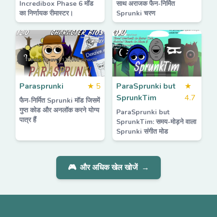
Incredibox Phase 6 मॉड
साथ अराजक फैन-निर्मित
का निर्णायक रीमास्टर।
Sprunki चरण
Parasprunki
★
5
ParaSprunki but
★
SprunkTim
4.7
फैन-निर्मित Sprunki मॉड जिसमें
गुप्त कोड और अनलॉक करने योग्य
ParaSprunki but
पात्र हैं
SprunkTim: समय-मोड़ने वाला
Sprunki संगीत मोड
🎮
और अधिक खेल खोजें
→