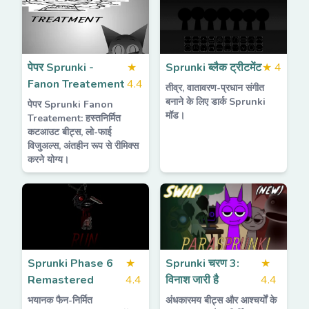
पेपर Sprunki -
★
Sprunki ब्लैक ट्रीटमेंट
★
4
Fanon Treatement
4.4
तीव्र, वातावरण-प्रधान संगीत
बनाने के लिए डार्क Sprunki
पेपर Sprunki Fanon
मॉड।
Treatement: हस्तनिर्मित
कटआउट बीट्स, लो-फाई
विजुअल्स, अंतहीन रूप से रीमिक्स
करने योग्य।
Sprunki Phase 6
★
Sprunki चरण 3:
★
Remastered
4.4
विनाश जारी है
4.4
भयानक फैन-निर्मित
अंधकारमय बीट्स और आश्चर्यों के