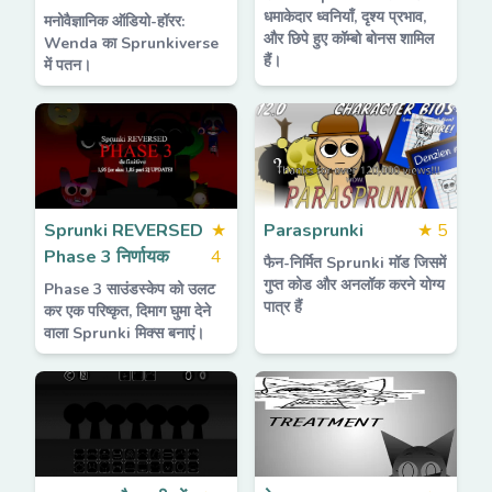
धमाकेदार ध्वनियाँ, दृश्य प्रभाव,
मनोवैज्ञानिक ऑडियो-हॉरर:
और छिपे हुए कॉम्बो बोनस शामिल
Wenda का Sprunkiverse
हैं।
में पतन।
Sprunki REVERSED
★
Parasprunki
★
5
Phase 3 निर्णायक
4
फैन-निर्मित Sprunki मॉड जिसमें
गुप्त कोड और अनलॉक करने योग्य
Phase 3 साउंडस्केप को उलट
पात्र हैं
कर एक परिष्कृत, दिमाग घुमा देने
वाला Sprunki मिक्स बनाएं।