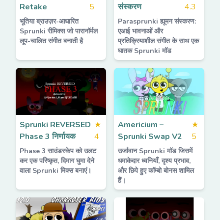
Retake
5
संस्करण
4.3
भूतिया ब्राउज़र-आधारित
Parasprunki ह्यूमन संस्करण:
Sprunki रीमिक्स जो पारानॉर्मल
एआई भावनाओं और
लूप-चालित संगीत बनाती है
प्रतिक्रियाशील संगीत के साथ एक
घातक Sprunki मॉड
Sprunki REVERSED
★
Americium –
★
Phase 3 निर्णायक
4
Sprunki Swap V2
5
Phase 3 साउंडस्केप को उलट
उर्जावान Sprunki मॉड जिसमें
कर एक परिष्कृत, दिमाग घुमा देने
धमाकेदार ध्वनियाँ, दृश्य प्रभाव,
वाला Sprunki मिक्स बनाएं।
और छिपे हुए कॉम्बो बोनस शामिल
हैं।