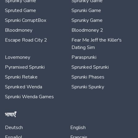
Sprunky Game
Sprunky Game
Spruted Game
Sprunki Game
Sprunki CorruptBox
Sprunky Game
Bloodmoney
Bloodmoney 2
Escape Road City 2
Fear Me Jeff the Killer's
Dating Sim
Lovemoney
Parasprunki
Pyramixed Sprunki
Sprunked Sprunki
Sprunki Retake
Sprunki Phases
Sprunked Wenda
Sprunki Spunky
Sprunki Wenda Games
भाषाएँ
Deutsch
English
Español
Français