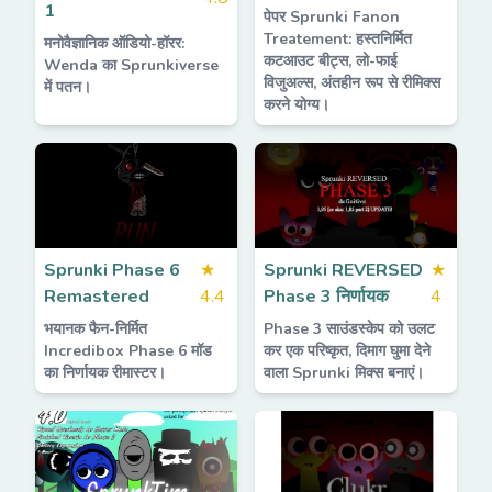
1
पेपर Sprunki Fanon
Treatement: हस्तनिर्मित
मनोवैज्ञानिक ऑडियो-हॉरर:
कटआउट बीट्स, लो-फाई
Wenda का Sprunkiverse
विजुअल्स, अंतहीन रूप से रीमिक्स
में पतन।
करने योग्य।
Sprunki Phase 6
★
Sprunki REVERSED
★
Remastered
4.4
Phase 3 निर्णायक
4
भयानक फैन-निर्मित
Phase 3 साउंडस्केप को उलट
Incredibox Phase 6 मॉड
कर एक परिष्कृत, दिमाग घुमा देने
का निर्णायक रीमास्टर।
वाला Sprunki मिक्स बनाएं।