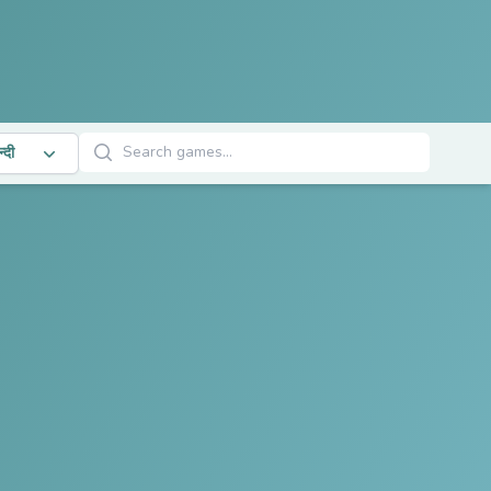
खेल खोजें
न्दी