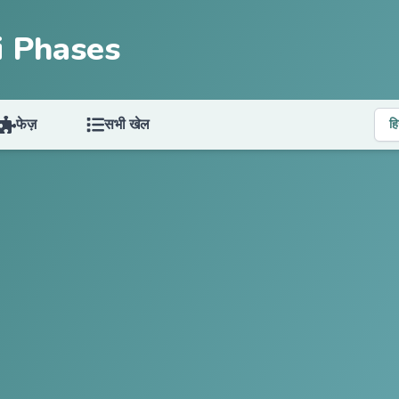
i Phases
फेज़
सभी खेल
हि