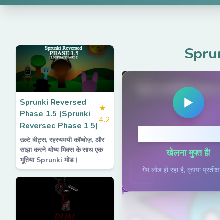
Spru
SprunkiPhases
▶
Sprunki Reversed
★
Phase 1.5 (Sprunki
4.2
Reversed Phase 1 5)
खेलने के लिए क्लिक
उल्टे बीट्स, रहस्यमयी कॉम्बोज़, और
साझा करने योग्य मिक्स के साथ एक
खेलना मुफ्त है!
भूतिया Sprunki मोड।
गेम लोड हो रहा है, कृपया प्रतीक्षा 