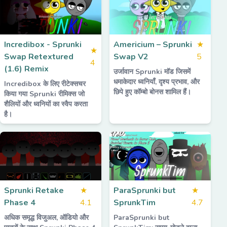
Incredibox - Sprunki
Americium – Sprunki
★
★
Swap Retextured
Swap V2
5
4
(1.6) Remix
उर्जावान Sprunki मॉड जिसमें
धमाकेदार ध्वनियाँ, दृश्य प्रभाव, और
Incredibox के लिए रीटेक्सचर
छिपे हुए कॉम्बो बोनस शामिल हैं।
किया गया Sprunki रीमिक्स जो
शैलियों और ध्वनियों का स्वैप करता
है।
Sprunki Retake
★
ParaSprunki but
★
Phase 4
4.1
SprunkTim
4.7
अधिक समृद्ध विजुअल, ऑडियो और
ParaSprunki but